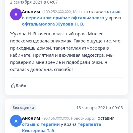
2 сентября 2021 в 04:07
Аноним
оставил
отзыв
(109.252.XXX.XXX, Москва)
А
о первичном приёме офтальмолога
у врача
офтальмолога Жукова Н. В.
Жукова Н. В. очень классный врач. Мне ее
порекомендовала знакомая. Такое ощущение, что
приходишь домой, такая тёплая атмосфера в
кабинете. Приятная и вежливая медсестра. Мы
проверили мне зрение и подобрали очки. Я
осталась довольна, спасибо!
Лайк
13 января 2021 в 09:05
Без оценки
Аноним
оставил
(95.156.XXX.XXX, Новосибирск)
А
отзыв о терапии
у врача
терапевта
Кистерева Т. А.