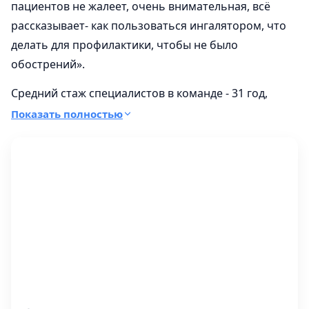
пациентов не жалеет, очень внимательная, всё
рассказывает- как пользоваться ингалятором, что
делать для профилактики, чтобы не было
обострений».
Средний стаж специалистов в команде - 31 год,
многие из них работают в клинике с момента её
Показать полностью
открытия, и ориентироваться здесь разумнее не на
отдельную цифру, а на другой ориентир -
цены на
урологию
, где виден весь разброс цен по городу.