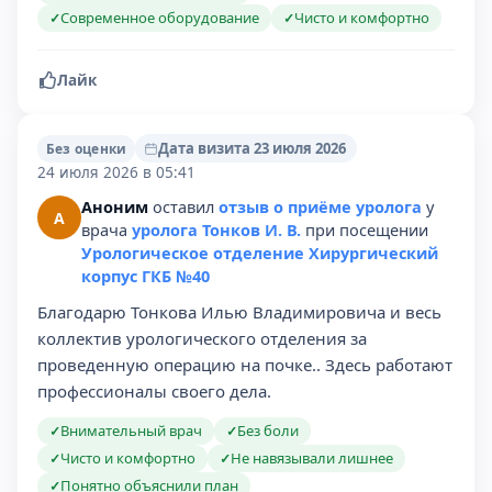
Современное оборудование
Чисто и комфортно
✓
✓
Лайк
Дата визита 23 июля 2026
Без оценки
24 июля 2026 в 05:41
Аноним
оставил
отзыв о приёме уролога
у
А
врача
уролога Тонков И. В.
при посещении
Урологическое отделение Хирургический
корпус ГКБ №40
Благодарю Тонкова Илью Владимировича и весь
коллектив урологического отделения за
проведенную операцию на почке.. Здесь работают
профессионалы своего дела.
Внимательный врач
Без боли
✓
✓
Чисто и комфортно
Не навязывали лишнее
✓
✓
Понятно объяснили план
✓