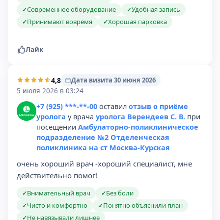
Современное оборудование
Удобная запись
✓
✓
Принимают вовремя
Хорошая парковка
✓
✓
Лайк
4,8
Дата визита 30 июня 2026
5 июля 2026 в 03:24
+7 (925) ***-**-00
оставил
отзыв о приёме
уролога
у врача
уролога Верендеев С. В.
при
посещении
Амбулаторно-поликлиническое
подразделение №2 Отделенческая
поликлиника на ст Москва-Курская
очень хороший врач -хороший специалист, мне
действительно помог!
Внимательный врач
Без боли
✓
✓
Чисто и комфортно
Понятно объяснили план
✓
✓
Не навязывали лишнее
✓