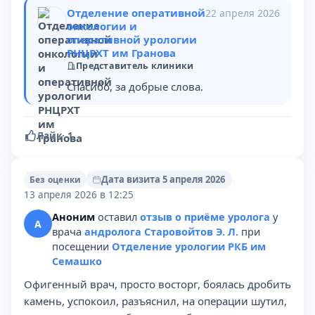
Отделение оперативной
22 апреля 2026
онкологии и
оперативной урологии
РНЦРХТ им Гранова
Представитель клиники
Спасибо, за добрые слова.
Лайк
·
1
Дата визита 5 апреля 2026
Без оценки
13 апреля 2026 в 12:25
Аноним
оставил
отзыв о приёме уролога
у
А
врача
андролога Старовойтов Э. Л.
при
посещении
Отделение урологии РКБ им
Семашко
Офигенный врач, просто восторг, боялась дробить
камень, успокоил, разъяснил, на операции шутил,