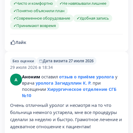
Чисто и комфортно
Не навязывали лишнее
✓
✓
Понятно объяснили план
✓
Современное оборудование
Удобная запись
✓
✓
Принимают вовремя
✓
Лайк
Дата визита 27 июля 2026
Без оценки
29 июля 2026 в 18:34
Аноним
оставил
отзыв о приёме уролога
у
А
врача
уролога Загидуллин К. Р.
при
посещении
Хирургическое отделение СГБ
№10
Очень отличный уролог и несмотря на то что
больница немного устарела, мне все процедуры
сделали за неделю и быстро. Грамотное лечение и
адекватное отношение к пациентам!