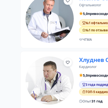
офтальмолог
5,0
превосход
№1 офтальмол
№1 по отзыва
ЧГМА
Хлуднев 
кардиолог
5,0
превосход
3 года подряд
ТОП-5 кардио
Опыт
31 год