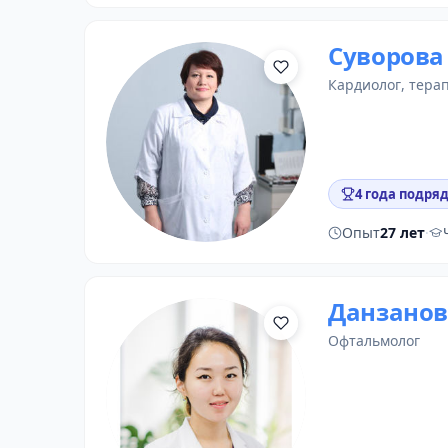
Суворова
кардиолог
,
тера
4 года подряд
Опыт
27 лет
·
Данзанов
офтальмолог