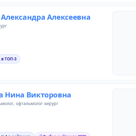
 Александра Алексеевна
рург
 в ТОП-3
а Нина Викторовна
ьмолог
, офтальмолог хирург