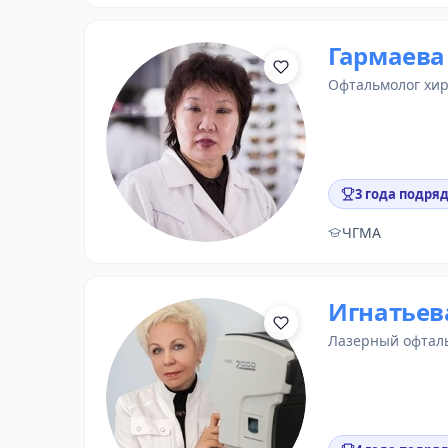
Гармаева
офтальмолог хи
3 года подряд
ЧГМА
Игнатьев
лазерный офтал