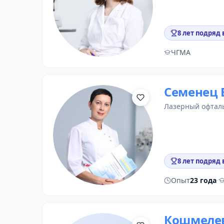
8 лет подряд 
ЧГМА
Семенец 
лазерный офтал
8 лет подряд 
Опыт
23 года
·
Кошмелев