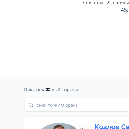
Список из 22 врачей
46а
Показано
22
из 22 врачей
Козлов С