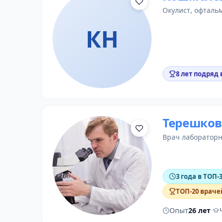
окулист
, офталь
КН
8 лет подряд 
Терешков
врач лаборатор
3 года в ТОП-
ТОП-20 враче
Опыт
26 лет
·