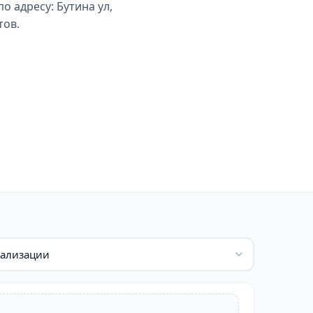
о адресу: Бутина ул,
тов.
иализации