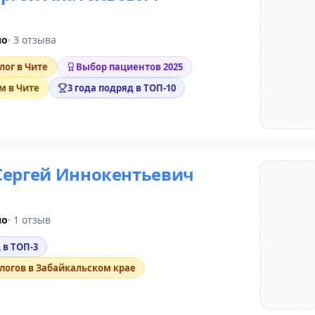
но
· 3 отзыва
ог в Чите
Выбор пациентов 2025
м в Чите
3 года подряд в ТОП-10
Сергей Иннокентьевич
но
· 1 отзыв
 в ТОП-3
логов в Забайкальском крае