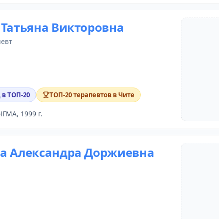
 Татьяна Викторовна
певт
 в ТОП-20
ТОП-20 терапевтов в Чите
ЧГМА, 1999 г.
а Александра Доржиевна