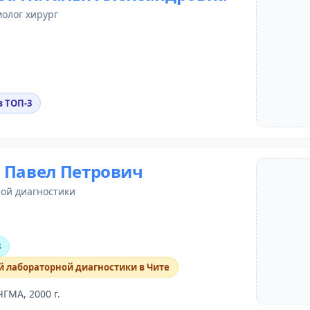
молог хирург
в ТОП-3
 Павел Петрович
ной диагностики
3
й лабораторной диагностики в Чите
ЧГМА, 2000 г.