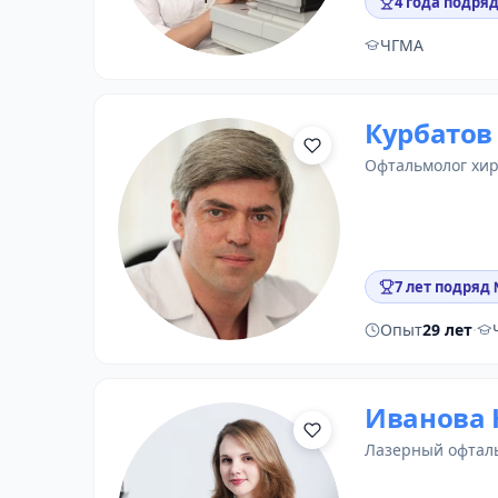
4 года подря
ЧГМА
Курбатов
офтальмолог хи
7 лет подряд
Опыт
29 лет
·
Иванова
лазерный офтал