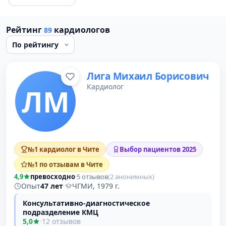
Рейтинг
кардиологов
89
Лига Михаил Борисович
Кардиолог
ЛМ
№1 кардиолог в Чите
Выбор пациентов 2025
№1 по отзывам в Чите
4,9
превосходно
·
5 отзывов
(2 анонимных)
Опыт
47 лет
·
ЧГМИ, 1979 г.
Консультативно-диагностическое
подразделение КМЦ
5,0
·
12 отзывов