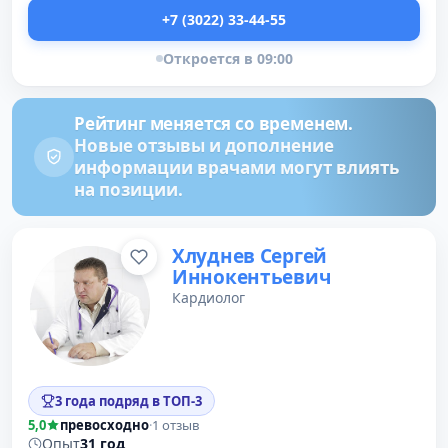
+7 (3022) 33-44-55
Откроется в 09:00
Рейтинг меняется со временем.
Новые отзывы и дополнение
информации врачами могут влиять
на позиции.
Хлуднев Сергей
Иннокентьевич
Кардиолог
3 года подряд в ТОП-3
5,0
превосходно
·
1 отзыв
Опыт
31 год