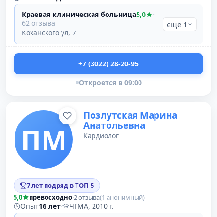
Краевая клиническая больница
5,0
·
62 отзыва
ещё 1
Коханского ул, 7
+7 (3022) 28-20-95
Откроется в 09:00
Позлутская Марина
Анатольевна
ПМ
Кардиолог
7 лет подряд в ТОП-5
5,0
превосходно
·
2 отзыва
(1 анонимный)
Опыт
16 лет
·
ЧГМА, 2010 г.