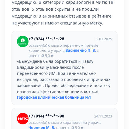
модерацию. В категории кардиологи в Чите: 19
отзывов, 5 отзывов скрыты и не прошли
модерацию. 8 анонимных отзывов в рейтинге
не участвуют и имеют специальную метку.
+7 (924) ***-**-28
2.03.2025
оставил(а) отзыв о первичном приёме
кардиолога у врача
Василенко П. В.
с
оценкой
5,0
«Вынуждена была обратиться к Павлу
Владимировичу Василенко после
перенесенного ИМ. Врач внимательно
выслушал, рассказал о проблемах и причинах
заболевания. Провел обследование и по итогу
назначил эффективное лечение, кото…»
Городская клиническая больница №1
+7 (914) ***-**-90
24.11.2023
оставил(а) отзыв о кардиологии у врача
Черняев М. В.
с оценкой
5,0