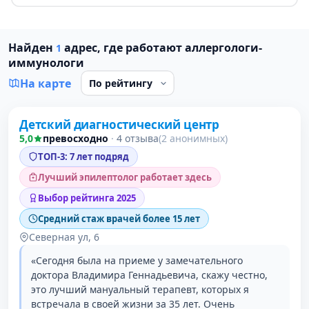
Найден
адрес, где работают аллергологи-
1
иммунологи
На карте
Проверено давно
Детский диагностический центр
1 место в рейтинге
5,0
превосходно
·
4 отзыва
(2 анонимных)
ТОП-3: 7 лет подряд
Лучший эпилептолог работает здесь
Выбор рейтинга 2025
Средний стаж врачей более 15 лет
Северная ул, 6
«Сегодня была на приеме у замечательного
доктора Владимира Геннадьевича, скажу честно,
это лучший мануальный терапевт, которых я
встречала в своей жизни за 35 лет. Очень