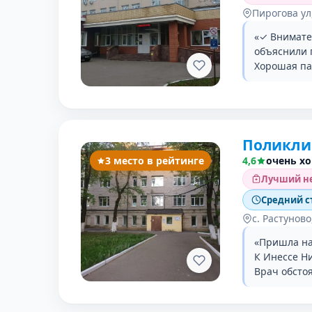
Пирогова ул
«✓ Внимате
объяснили 
Хорошая па
Поликлин
3 место в рейтинге
4,6
очень х
Лучший не
Средний с
с. Растуново
«Пришла на 
К Инессе Н
Врач обсто