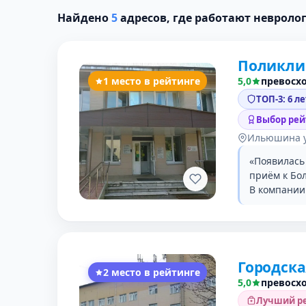
Найдено
5
адресов, где работают невроло
Поликли
1 место в рейтинге
5,0
превосх
ТОП-3: 6 л
Выбор рей
Ильюшина у
«Появилась
приём к Бо
В компании 
Городск
2 место в рейтинге
5,0
превосх
Лучший ре