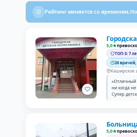
Рейтинг меняется со временем.
Но
Городска
5,0
превосх
ТОП-3: 7 л
26 врачей,
Каширское 
«Отличный с
ни когда н
Супер детс
Больниц
5,0
превосх