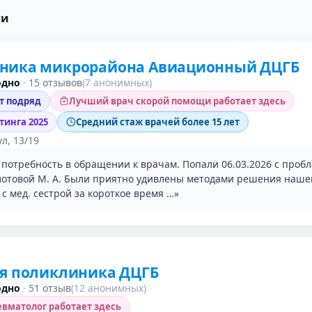
ги
ника микрорайона Авиационный ДЦГБ
одно
·
15 отзывов
(7 анонимных)
ет подряд
Лучший врач скорой помощи работает здесь
тинга 2025
Средний стаж врачей более 15 лет
л, 13/19
 потребность в обращении к врачам. Попали 06.03.2026 с проб
лотовой М. А. Были приятно удивлены методами решения нашег
с мед. сестрой за короткое время …»
ая поликлиника ДЦГБ
одно
·
51 отзыв
(12 анонимных)
вматолог работает здесь