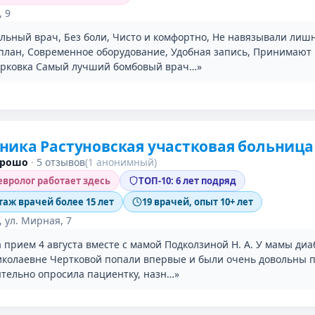
, 9
льный врач, Без боли, Чисто и комфортно, Не навязывали лиш
план, Современное оборудование, Удобная запись, Принимают 
рковка Самый лучший бомбовый врач…»
ика Растуновская участковая больница
орошо
·
5 отзывов
(1 анонимный)
вролог работает здесь
ТОП-10: 6 лет подряд
таж врачей более 15 лет
19 врачей, опыт 10+ лет
, ул. Мирная, 7
прием 4 августа вместе с мамой Подколзиной Н. А. У мамы диаб
иколаевне Чертковой попали впервые и были очень довольны 
ятельно опросила пациентку, назн…»