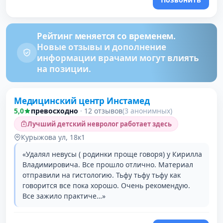
Рейтинг меняется со временем.
Новые отзывы и дополнение
информации врачами могут влиять
на позиции.
Медицинский центр Инстамед
5,0
превосходно
·
12 отзывов
(3 анонимных)
Лучший детский невролог работает здесь
Курыжова ул, 18к1
«Удалял невусы ( родинки проще говоря) у Кирилла
Владимировича. Все прошло отлично. Материал
отправили на гистологию. Тьфу тьфу тьфу как
говорится все пока хорошо. Очень рекомендую.
Все зажило практиче…»