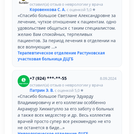
оставил(а) отзыв о неврологии у врача
Коровенкова С. А.
с оценкой
5,0
«Спасибо большое Светлане Александровне за
лечение, чуткое отношение к пациентам. одно
удовольствие общаться с таким специалистом.
желаю Вам спокойных, терпеливых
пациентов. За период лечения в отделении на
все волнующие …»
Терапевтическое отделение Растуновская
участковая больница ДЦГБ
+7 (924) ***-**-55
8.09.2024
оставил(а) отзыв о неврологии у врача
Патрин Э. В.
с оценкой
5,0
«Спасибо большое Патрину Эдуарду
Владимировичу и его коллегам особбенно
Акрамрур Хикматулло за его заботу о больных
а также всех медсестер и др. Весь коллектив
врачей просто супер все рекомендую не кто
не останется в биде…»
Неврологическое отделение ДЦГБ