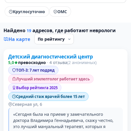
Круглосуточно
ОМС
Найдено
адресов, где работают неврологи
19
На карте
Проверено давно
Детский диагностический центр
1 место в рейтинге
5,0
превосходно
·
4 отзыва
(2 анонимных)
ТОП-3: 7 лет подряд
Лучший эпилептолог работает здесь
Выбор рейтинга 2025
Средний стаж врачей более 15 лет
Северная ул, 6
«Сегодня была на приеме у замечательного
доктора Владимира Геннадьевича, скажу честно,
это лучший мануальный терапевт, которых я