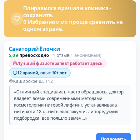
Понравился врач или клиника -
сохраните.
В Избранном их проще сравнить на
одном экране.
Санаторий Ёлочки
5,0
превосходно
·
1 отзыв
(1 анонимный)
Лучший физиотерапевт работает здесь
12 врачей, опыт 10+ лет
Каширское ш, 112
«Отличный специалист, часто обращаюсь, доктор
владеет всеми современными методами
косметологии нитевой лифтинг, устанавливала
нити коги 18 g, нить эластикум и, липоредукуия
подбородка, все полшло замеч…»
Позвонить