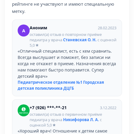
рейтинге не участвуют и имеют специальную
метку.
Аноним
28.02.2023
А
оставил(а) отзыв о повторном приёме
педиатра у врача
Станевская О. Н.
с оценкой
5,0
«Отличный специалист, есть с кем сравнить.
Всегда выслушает и поможет, без записи ни
когда не откажет в приеме. Назначения всегда
нам помогают быстро поправится. Супер
детский врач»
Педиатрическое отделение №1 Городская
детская поликлиника ДЦГБ
+7 (926) ***-**-21
3.12.2022
оставил(а) отзыв о первичном приёме
педиатра у врача
Никифорова Л. А.
с
оценкой
5,0
«Хороший врач! Отношение к детям самое