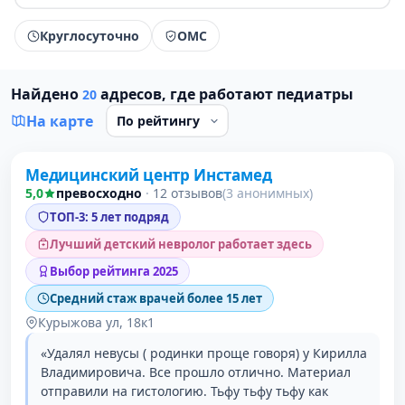
Круглосуточно
ОМС
Найдено
адресов, где работают педиатры
20
На карте
Медицинский центр Инстамед
1 место в рейтинге
5,0
превосходно
·
12 отзывов
(3 анонимных)
ТОП-3: 5 лет подряд
Лучший детский невролог работает здесь
Выбор рейтинга 2025
Средний стаж врачей более 15 лет
Курыжова ул, 18к1
«Удалял невусы ( родинки проще говоря) у Кирилла
Владимировича. Все прошло отлично. Материал
отправили на гистологию. Тьфу тьфу тьфу как