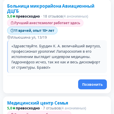
Больница микрорайона Авиационный
ДЦГБ
5,0
превосходно
·
18 отзывов
(4 анонимных)
Лучший анестезиолог работает здесь
11 врачей, опыт 10+ лет
Ильюшина ул, 13/19
«Здравствуйте. Бурдин К. А. величайший виртуоз,
профессионал урологии! Лапароскопия в его
исполнении выглядит шедевром медицины.
Гидронефроз исчез, так же как и весь дискомфорт
от стриктуры. Браво!»
Позвонить
Медицинский центр Семья
5,0
превосходно
·
7 отзывов
(4 анонимных)