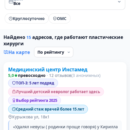
Все
Круглосуточно
ОМС
Найдено
адресов, где работают пластические
15
хирурги
На карте
Медицинский центр Инстамед
1 место в рейтинге
5,0
превосходно
·
12 отзывов
(3 анонимных)
ТОП-3: 5 лет подряд
Лучший детский невролог работает здесь
Выбор рейтинга 2025
Средний стаж врачей более 15 лет
Курыжова ул, 18к1
«Удалял невусы ( родинки проще говоря) у Кирилла