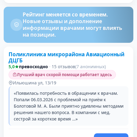
Рейтинг меняется со временем.
Новые отзывы и дополнение
информации врачами могут влиять
на позиции.
Поликлиника микрорайона Авиационный
ДЦГБ
5,0
превосходно
·
15 отзывов
(7 анонимных)
Лучший врач скорой помощи работает здесь
Ильюшина ул, 13/19
«Появилась потребность в обращении к врачам.
Попали 06.03.2026 с проблемой на приём к
Болотовой М. А. Были приятно удивлены методами
решения нашего вопроса. В компании с мед.
сестрой за короткое время …»