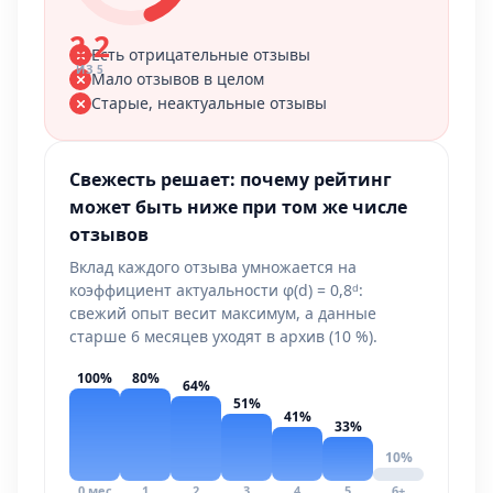
2.2
Есть отрицательные отзывы
ИЗ 5
Мало отзывов в целом
Старые, неактуальные отзывы
Свежесть решает: почему рейтинг
может быть ниже при том же числе
отзывов
Вклад каждого отзыва умножается на
коэффициент актуальности φ(d) = 0,8ᵈ:
свежий опыт весит максимум, а данные
старше 6 месяцев уходят в архив (10 %).
100%
80%
64%
51%
41%
33%
10%
0 мес
1
2
3
4
5
6+