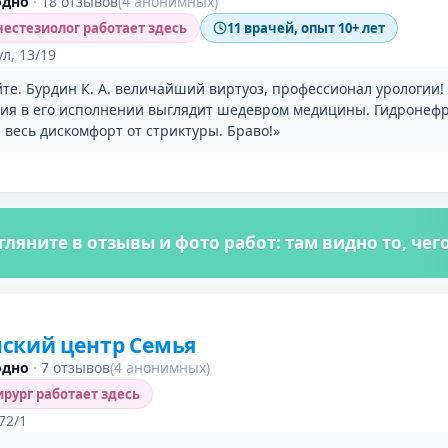
одно
·
18 отзывов
(4 анонимных)
естезиолог работает здесь
11 врачей, опыт 10+ лет
л, 13/19
те. Бурдин К. А. величайший виртуоз, профессионал урологии!
ия в его исполнении выглядит шедевром медицины. Гидронефр
и весь дискомфорт от стриктуры. Браво!»
гляните в отзывы и фото работ: там видно то, че
ский центр Семья
одно
·
7 отзывов
(4 анонимных)
рург работает здесь
72/1