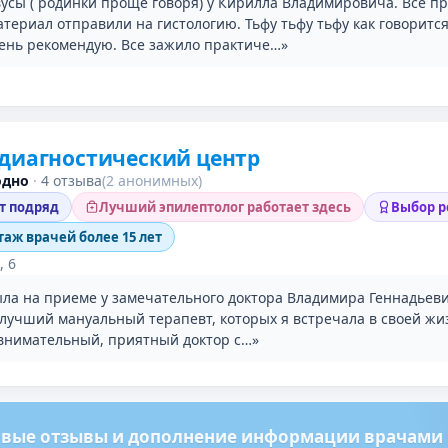
вусы ( родинки проще говоря) у Кирилла Владимировича. Все п
териал отправили на гистологию. Тьфу тьфу тьфу как говорится
ень рекомендую. Все зажило практиче…»
диагностический центр
одно
·
4 отзыва
(2 анонимных)
ет подряд
Лучший эпилептолог работает здесь
Выбор р
таж врачей более 15 лет
, 6
ыла на приеме у замечательного доктора Владимира Геннадьеви
 лучший мануальный терапевт, которых я встречала в своей жи
 внимательный, приятный доктор с…»
вые отзывы и дополнение информации врачами м