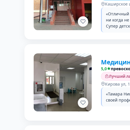
Каширское 
«Отличный с
ни когда н
Супер детс
Медицин
5,0
превосх
Лучший ла
Кирова ул, 
«Тамара Ник
своей проф