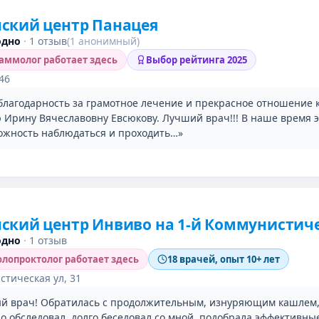
ский центр Панацея
одно
·
1 отзыв
(1 анонимный)
ммолог работает здесь
Выбор рейтинга 2025
46
лагодарность за грамотное лечение и прекрасное отношение к
 Ирину Вячеславовну Евсюкову. Лучший врач!!! В наше время э
ожность наблюдаться и проходить…»
ский центр Инвиво на 1-й Коммунистич
одно
·
1 отзыв
лопроктолог работает здесь
18 врачей, опыт 10+ лет
стическая ул, 31
й врач! Обратилась с продолжительным, изнуряющим кашлем,
 обследовал, долго беседовал со мной, подобрала эффективные