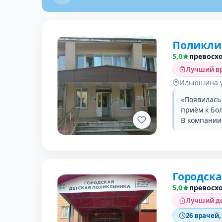
Поликли
5,0
превосх
Лучший вр
Ильюшина у
«Появилась
приём к Бо
В компании 
Городска
5,0
превосх
Лучший де
26 врачей,