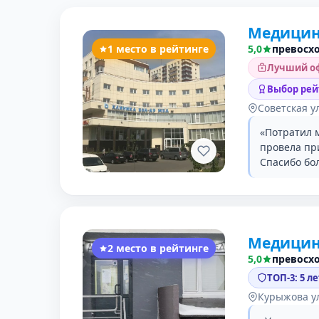
Медицинс
1 место в рейтинге
5,0
превосх
Лучший оф
Выбор рей
Советская ул
«Потратил 
провела пр
Спасибо бо
Медицин
2 место в рейтинге
5,0
превосх
ТОП-3: 5 л
Курыжова ул