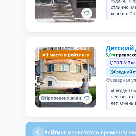
«Удалял не
отлично. Ма
хорошо. Оч
Детский 
3 место в рейтинге
5,0
превосх
ТОП-3: 7 л
Средний с
Северная ул
«Сегодня б
честно, это
Проверено давно
лет. Очень
Рейтинг меняется со временем.
Но