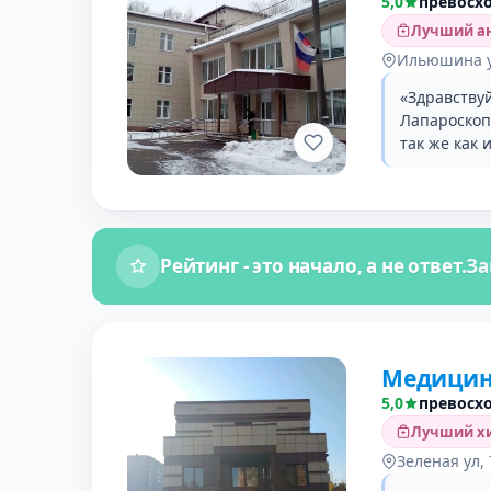
5,0
превосх
Лучший ан
Ильюшина у
«Здравствуй
Лапароскоп
так же как 
Рейтинг - это начало, а не ответ.
За
Медицин
5,0
превосх
Лучший хи
Зеленая ул, 