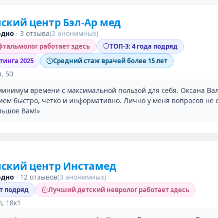
кий центр Бэл-Ар мед
одно
·
3 отзыва
(2 анонимных)
тальмолог работает здесь
ТОП-3: 4 года подряд
тинга 2025
Средний стаж врачей более 15 лет
, 50
минимум времени с максимальной пользой для себя. Оксана Ва
ием быстро, четко и информативно. Лично у меня вопросов не 
льшое Вам!»
ский центр Инстамед
одно
·
12 отзывов
(3 анонимных)
ет подряд
Лучший детский невролог работает здесь
, 18к1