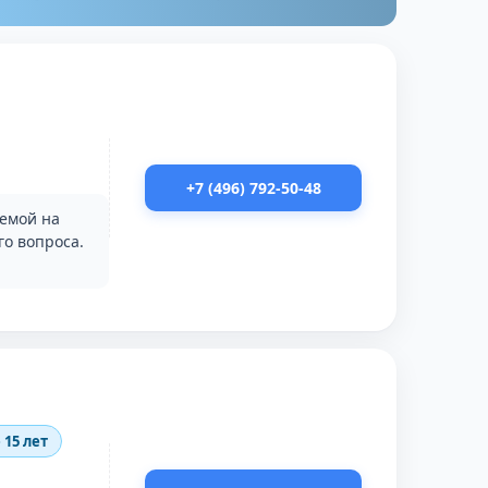
+7 (496) 792-50-48
лемой на
о вопроса.
15 лет