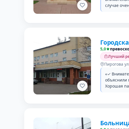
случае оче
Городск
5,0
превосх
Лучший ре
Пирогова ул
«✓ Внимате
объяснили 
Хорошая па
Больниц