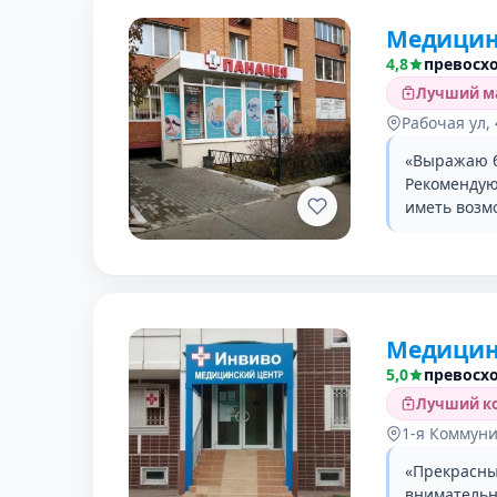
Медицин
4,8
превосх
Лучший ма
Рабочая ул, 
«Выражаю б
Рекомендую
иметь возм
Медицин
5,0
превосх
Лучший ко
1-я Коммуни
«Прекрасны
внимательно