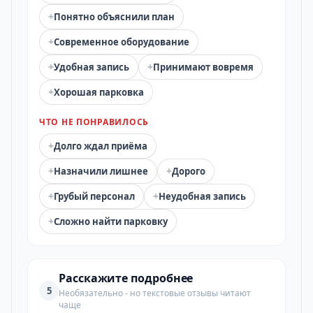
+
Понятно объяснили план
+
Современное оборудование
+
+
Удобная запись
Принимают вовремя
+
Хорошая парковка
ЧТО НЕ ПОНРАВИЛОСЬ
+
Долго ждал приёма
+
+
Назначили лишнее
Дорого
+
+
Грубый персонал
Неудобная запись
+
Сложно найти парковку
Расскажите подробнее
5
Необязательно - но текстовые отзывы читают
чаще