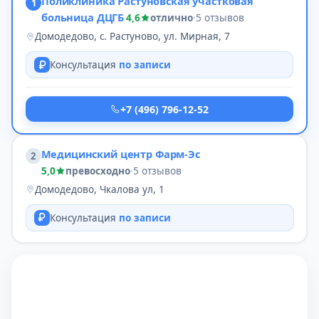
Поликлиника Растуновская участковая
1
больница ДЦГБ
4,6
отлично
·
5 отзывов
Домодедово, с. Растуново, ул. Мирная, 7
Консультация
по записи
+7 (496) 796-12-52
Медицинский центр Фарм-Эс
2
5,0
превосходно
·
5 отзывов
Домодедово, Чкалова ул, 1
Консультация
по записи