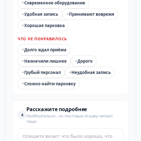
+
Современное оборудование
+
+
Удобная запись
Принимают вовремя
+
Хорошая парковка
ЧТО НЕ ПОНРАВИЛОСЬ
+
Долго ждал приёма
+
+
Назначили лишнее
Дорого
+
+
Грубый персонал
Неудобная запись
+
Сложно найти парковку
Расскажите подробнее
4
Необязательно - но текстовые отзывы читают
чаще