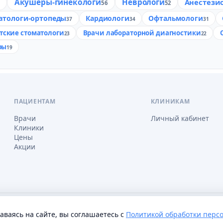
Акушеры-гинекологи
Неврологи
Анестези
6
56
52
атологи-ортопеды
Кардиологи
Офтальмологи
37
34
31
тские стоматологи
Врачи лабораторной диагностики
23
22
ры
19
ПАЦИЕНТАМ
КЛИНИКАМ
Врачи
Личный кабинет
Клиники
Цены
Акции
соглашение
Настройки cookie
таваясь на сайте, вы соглашаетесь с
Политикой обработки перс