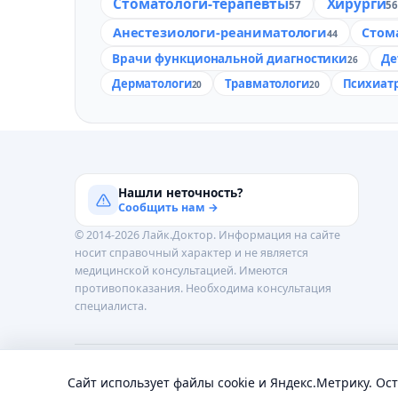
Стоматологи-терапевты
Хирурги
57
5
Анестезиологи-реаниматологи
Стом
44
Врачи функциональной диагностики
Де
26
Дерматологи
Травматологи
Психиат
20
20
Нашли неточность?
Сообщить нам →
© 2014-2026 Лайк.Доктор. Информация на сайте
носит справочный характер и не является
медицинской консультацией. Имеются
противопоказания. Необходима консультация
специалиста.
Обработка персональных данных
Пользовательское 
Сайт использует файлы cookie и Яндекс.Метрику. Ос