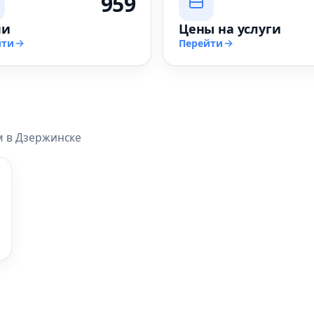
959
чи
Цены на услуги
йти
Перейти
м в Дзержинске