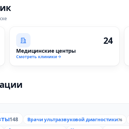
ник
ске
24
Медицинские центры
Смотреть клиники
зации
вты
148
Врачи ультразвуковой диагностики
76