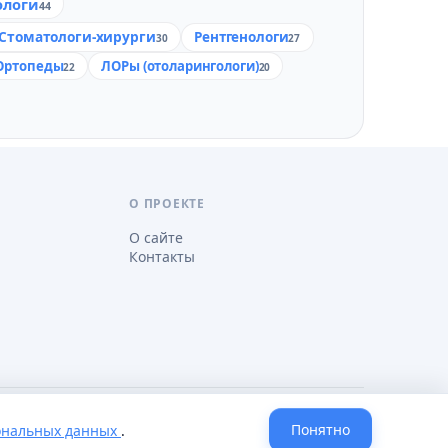
ологи
44
Стоматологи-хирурги
Рентгенологи
30
27
Ортопеды
ЛОРы (отоларингологи)
22
20
О ПРОЕКТЕ
О сайте
Контакты
Понятно
ональных данных
.