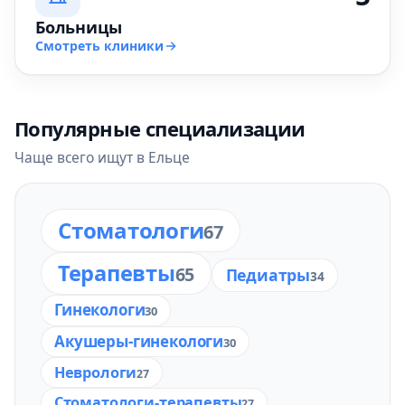
Больницы
Смотреть клиники
Популярные специализации
Чаще всего ищут в Ельце
Стоматологи
67
Терапевты
65
Педиатры
34
Гинекологи
30
Акушеры-гинекологи
30
Неврологи
27
Стоматологи-терапевты
27