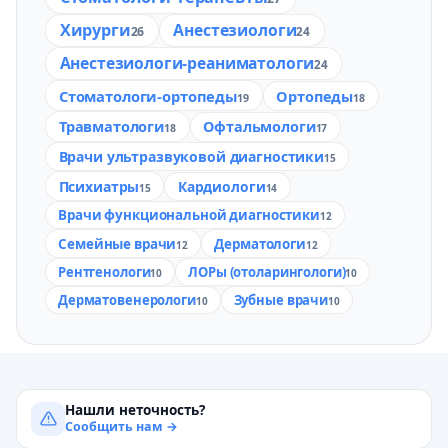
Хирурги
Анестезиологи
26
24
Анестезиологи-реаниматологи
24
Стоматологи-ортопеды
Ортопеды
19
18
Травматологи
Офтальмологи
18
17
Врачи ультразвуковой диагностики
15
Психиатры
Кардиологи
15
14
Врачи функциональной диагностики
12
Семейные врачи
Дерматологи
12
12
Рентгенологи
ЛОРы (отоларингологи)
10
10
Дерматовенерологи
Зубные врачи
10
10
Нашли неточность?
Сообщить нам →