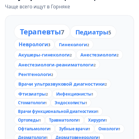
Чаще всего ищут в Горняке
Терапевты
Педиатры
7
5
Неврологи
Гинекологи
3
2
Акушеры-гинекологи
Анестезиологи
2
2
Анестезиологи-реаниматологи
2
Рентгенологи
2
Врачи ультразвуковой диагностики
2
Фтизиатры
Инфекционисты
2
1
Стоматологи
Эндоскописты
1
1
Врачи функциональной диагностики
1
Ортопеды
Травматологи
Хирурги
1
1
1
Офтальмологи
Зубные врачи
Онкологи
1
1
1
Дерматологи
Дерматовенерологи
1
1