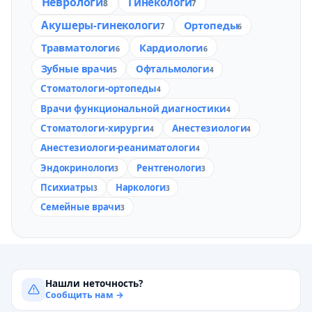
Неврологи
Гинекологи
8
7
Акушеры-гинекологи
Ортопеды
7
6
Травматологи
Кардиологи
6
6
Зубные врачи
Офтальмологи
5
4
Стоматологи-ортопеды
4
Врачи функциональной диагностики
4
Стоматологи-хирурги
Анестезиологи
4
4
Анестезиологи-реаниматологи
4
Эндокринологи
Рентгенологи
3
3
Психиатры
Наркологи
3
3
Семейные врачи
3
Нашли неточность?
Сообщить нам →