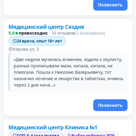
Позвонить
Медицинский центр Сходня
2 место в рейтинге
5,0
превосходно
·
10 отзывов
(2 анонимных)
24 врача, опыт 10+ лет
Кирова ул, 3
«Две недели мучилась ячменем, ходила к окулисту,
разные прописывали мази, капала, капала, не
помогали. Пошла к Николаю Валерьевичу, тот
назначил лечение и лекарства в таблетках, ячмень
через 2 дня нача…»
Позвонить
Медицинский центр Клиника №1
3 место в рейтинге
ТОП-3: 4 года подряд
Выбор рейтинга 2025