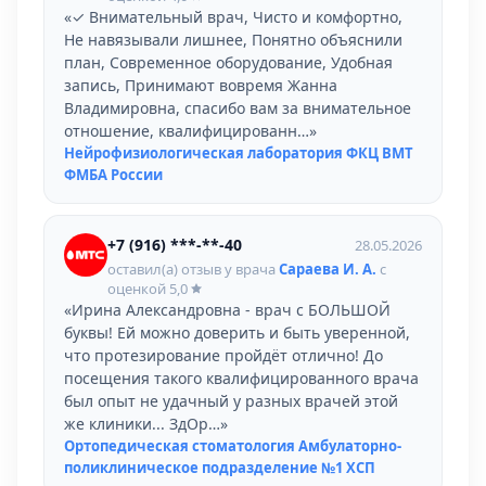
«✓ Внимательный врач, Чисто и комфортно,
Не навязывали лишнее, Понятно объяснили
план, Современное оборудование, Удобная
запись, Принимают вовремя Жанна
Владимировна, спасибо вам за внимательное
отношение, квалифицированн…»
Нейрофизиологи­ческая лаборатория ФКЦ ВМТ
ФМБА России
+7 (916) ***-**-40
28.05.2026
оставил(а) отзыв у врача
Сараева И. А.
с
оценкой
5,0
«Ирина Александровна - врач с БОЛЬШОЙ
буквы! Ей можно доверить и быть уверенной,
что протезирование пройдёт отлично! До
посещения такого квалифицированного врача
был опыт не удачный у разных врачей этой
же клиники... ЗдОр…»
Ортопедическая стоматология Амбулаторно-
поликлиническое подразделение №1 ХСП