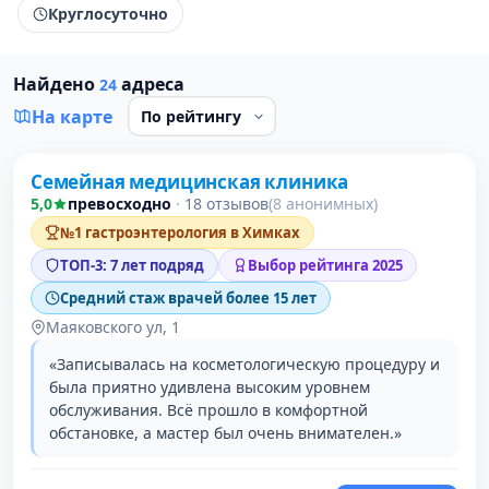
Круглосуточно
Найдено
адреса
24
На карте
Семейная медицинская клиника
1 место в рейтинге
5,0
превосходно
·
18 отзывов
(8 анонимных)
№1 гастроэнтерология в Химках
ТОП-3: 7 лет подряд
Выбор рейтинга 2025
Средний стаж врачей более 15 лет
Маяковского ул, 1
«Записывалась на косметологическую процедуру и
была приятно удивлена высоким уровнем
обслуживания. Всё прошло в комфортной
обстановке, а мастер был очень внимателен.»