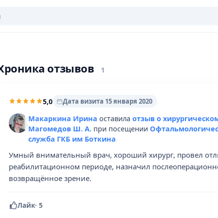
Хроника отзывов
1
5,0
Дата визита 15 января 2020
Макаркина Ирина
оставила
отзыв о хирургическо
Магомедов Ш. А.
при посещении
Офтальмологичес
служба ГКБ им Боткина
Умный внимательный врач, хороший хирург, провел отл
реабилитационном периоде, назначил послеоперационно
возвращённое зрение.
Лайк
·
5