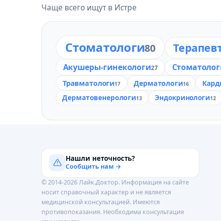
Чаще всего ищут в Истре
Стоматологи
Терапев
80
Акушеры-гинекологи
Стоматолог
27
Травматологи
Дерматологи
Кард
17
16
Дерматовенерологи
Эндокринологи
13
12
Нашли неточность?
Сообщить нам →
© 2014-2026 Лайк.Доктор. Информация на сайте
носит справочный характер и не является
медицинской консультацией. Имеются
противопоказания. Необходима консультация