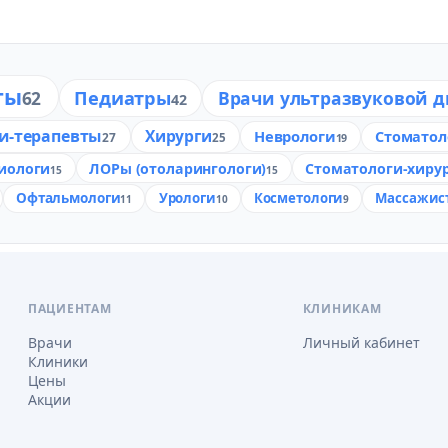
ты
Педиатры
Врачи ультразвуковой 
62
42
и-терапевты
Хирурги
Неврологи
Стоматол
27
25
19
иологи
ЛОРы (отоларингологи)
Стоматологи-хиру
15
15
Офтальмологи
Урологи
Косметологи
Массажис
11
10
9
ПАЦИЕНТАМ
КЛИНИКАМ
Врачи
Личный кабинет
Клиники
Цены
Акции