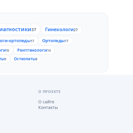
диагностики
Гинекологи
37
27
оги-ортопеды
Ортопеды
17
17
рги
Рентгенологи
15
14
ты
Остеопаты
9
8
О ПРОЕКТЕ
О сайте
Контакты