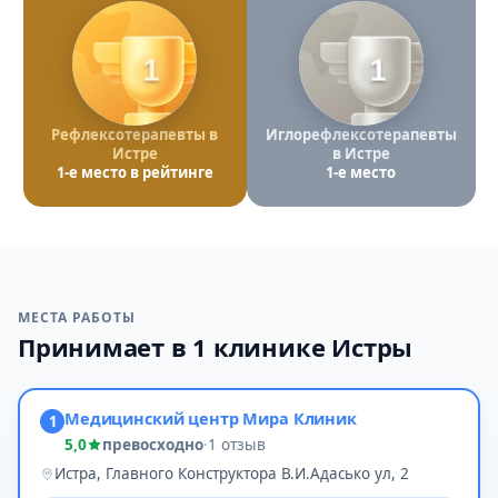
1
1
Рефлексотерапевты в
Иглорефлексотерапевты
Истре
в Истре
1-е место в рейтинге
1-е место
МЕСТА РАБОТЫ
Принимает в 1 клинике Истры
Медицинский центр Мира Клиник
1
5,0
превосходно
·
1 отзыв
Истра, Главного Конструктора В.И.Адасько ул, 2