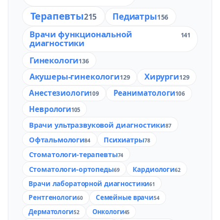
Терапевты
Педиатры
215
156
Врачи функциональной
141
диагностики
Гинекологи
136
Акушеры-гинекологи
Хирурги
129
129
Анестезиологи
Реаниматологи
109
106
Неврологи
105
Врачи ультразвуковой диагностики
87
Офтальмологи
Психиатры
84
78
Стоматологи-терапевты
74
Стоматологи-ортопеды
Кардиологи
69
62
Врачи лабораторной диагностики
61
Рентгенологи
Семейные врачи
60
54
Дерматологи
Онкологи
52
45