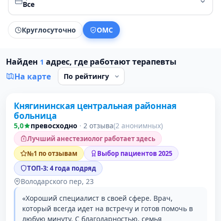
Все
Круглосуточно
ОМС
Найден
адрес, где работают терапевты
1
На карте
Княгининская центральная районная
1 место в рейтинге
больница
5,0
превосходно
·
2 отзыва
(2 анонимных)
Лучший анестезиолог работает здесь
№1 по отзывам
Выбор пациентов 2025
ТОП-3: 4 года подряд
Володарского пер, 23
«Хороший специалист в своей сфере. Врач,
который всегда идет на встречу и готов помочь в
любую минуту. С благодарностью, семья