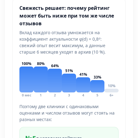
Свежесть решает: почему рейтинг
может быть ниже при том же числе
отзывов
Вклад каждого отзыва умножается на
коэффициент актуальности φ(d) = 0,8ᵈ:
свежий опыт весит максимум, а данные
старше 6 месяцев уходят в архив (10 %).
100%
80%
64%
51%
41%
33%
10%
0 мес
1
2
3
4
5
6+
Поэтому две клиники с одинаковыми
оценками и числом отзывов могут стоять на
разных местах: