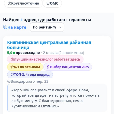
Круглосуточно
ОМС
Найден
адрес, где работают терапевты
1
На карте
Княгининская центральная районная
1 место в рейтинге
больница
5,0
превосходно
·
2 отзыва
(2 анонимных)
Лучший анестезиолог работает здесь
№1 по отзывам
Выбор пациентов 2025
ТОП-3: 4 года подряд
Володарского пер, 23
«Хороший специалист в своей сфере. Врач,
который всегда идет на встречу и готов помочь в
любую минуту. С благодарностью, семья
Курятниковых и Евтиных.»