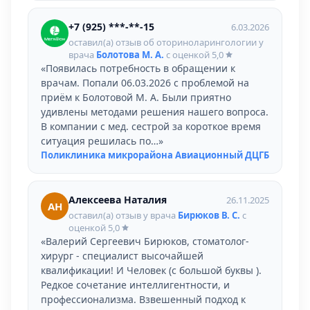
+7 (925) ***-**-15
6.03.2026
оставил(а) отзыв об оториноларингологии у
врача
Болотова М. А.
с оценкой
5,0
«Появилась потребность в обращении к
врачам. Попали 06.03.2026 с проблемой на
приём к Болотовой М. А. Были приятно
удивлены методами решения нашего вопроса.
В компании с мед. сестрой за короткое время
ситуация решилась по…»
Поликлиника микрорайона Авиационный ДЦГБ
Алексеева Наталия
26.11.2025
АН
оставил(а) отзыв у врача
Бирюков В. С.
с
оценкой
5,0
«Валерий Сергеевич Бирюков, стоматолог-
хирург - специалист высочайшей
квалификации! И Человек (с большой буквы ).
Редкое сочетание интеллигентности, и
профессионализма. Взвешенный подход к