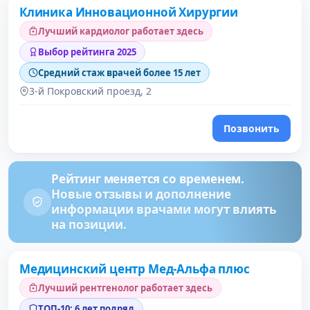
Клиника Инновационной Хирургии
3 место в рейтинге
Лучший кардиолог работает здесь
Выбор рейтинга 2025
Средний стаж врачей более 15 лет
3-й Покровский проезд, 2
Позвонить
Рейтинг меняется со временем.
Новые отзывы и дополнение
информации врачами могут влиять
на позиции.
Медицинский центр Мед-Альфа плюс
Лучший рентгенолог работает здесь
ТОП-10: 6 лет подряд