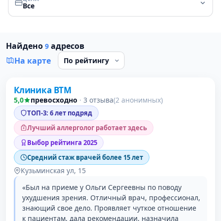
Все
Найдено
адресов
9
На карте
Клиника ВТМ
1 место в рейтинге
5,0
превосходно
·
3 отзыва
(2 анонимных)
ТОП-3: 6 лет подряд
Лучший аллерголог работает здесь
Выбор рейтинга 2025
Средний стаж врачей более 15 лет
Кузьминская ул, 15
«Был на приеме у Ольги Сергеевны по поводу
ухудшения зрения. Отличный врач, профессионал,
знающий свое дело. Проявляет чуткое отношение
к пациентам, дала рекомендации, назначила