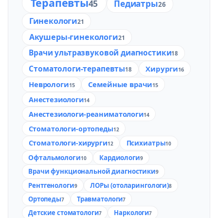
Терапевты
45
Педиатры
26
Гинекологи
21
Акушеры-гинекологи
21
Врачи ультразвуковой диагностики
18
Стоматологи-терапевты
Хирурги
18
16
Неврологи
Семейные врачи
15
15
Анестезиологи
14
Анестезиологи-реаниматологи
14
Стоматологи-ортопеды
12
Стоматологи-хирурги
Психиатры
12
10
Офтальмологи
Кардиологи
10
9
Врачи функциональной диагностики
9
Рентгенологи
ЛОРы (отоларингологи)
9
8
Ортопеды
Травматологи
7
7
Детские стоматологи
Наркологи
7
7