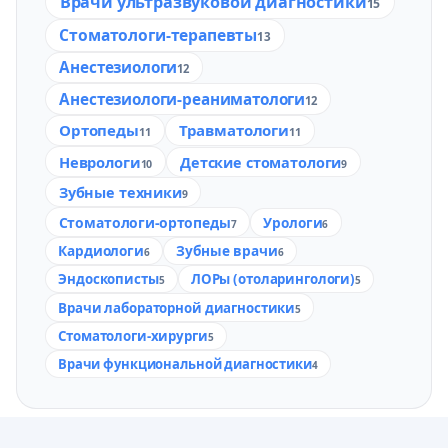
Врачи ультразвуковой диагностики
15
Стоматологи-терапевты
13
Анестезиологи
12
Анестезиологи-реаниматологи
12
Ортопеды
Травматологи
11
11
Неврологи
Детские стоматологи
10
9
Зубные техники
9
Стоматологи-ортопеды
Урологи
7
6
Кардиологи
Зубные врачи
6
6
Эндоскописты
ЛОРы (отоларингологи)
5
5
Врачи лабораторной диагностики
5
Стоматологи-хирурги
5
Врачи функциональной диагностики
4