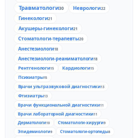
Травматологи
Неврологи
30
22
Гинекологи
21
Акушеры-гинекологи
21
Стоматологи-терапевты
20
Анестезиологи
18
Анестезиологи-реаниматологи
18
Рентгенологи
Кардиологи
15
15
Психиатры
15
Врачи ультразвуковой диагностики
13
Фтизиатры
13
Врачи функциональной диагностики
11
Врачи лабораторной диагностики
11
Дерматологи
Стоматологи-хирурги
10
9
Эпидемиологи
Стоматологи-ортопеды
9
8