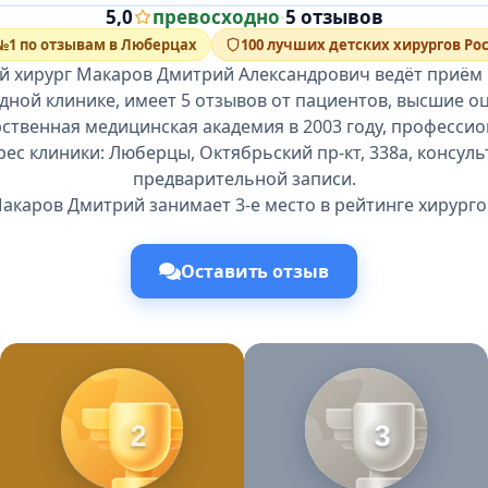
5,0
превосходно
·
5 отзывов
№1 по отзывам в Люберцах
100 лучших детских хирургов Ро
ий хирург Макаров Дмитрий Александрович ведёт приём 
дной клинике, имеет 5 отзывов от пациентов, высшие о
рственная медицинская академия в 2003 году, професси
рес клиники: Люберцы, Октябрьский пр-кт, 338а, консул
предварительной записи.
акаров Дмитрий занимает 3-е место в рейтинге хирурго
Оставить отзыв
2
3