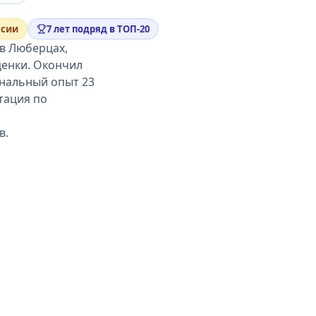
ссии
7 лет подряд в ТОП-20
в Люберцах,
ценки. Окончил
ональный опыт 23
ьтация по
в.