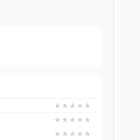
-
-
-