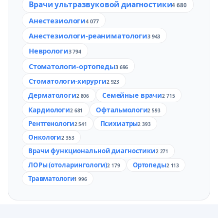
Врачи ультразвуковой диагностики
4 680
Анестезиологи
4 077
Анестезиологи-реаниматологи
3 943
Неврологи
3 794
Стоматологи-ортопеды
3 696
Стоматологи-хирурги
2 923
Дерматологи
Семейные врачи
2 806
2 715
Кардиологи
Офтальмологи
2 681
2 593
Рентгенологи
Психиатры
2 541
2 393
Онкологи
2 353
Врачи функциональной диагностики
2 271
ЛОРы (отоларингологи)
Ортопеды
2 179
2 113
Травматологи
1 996