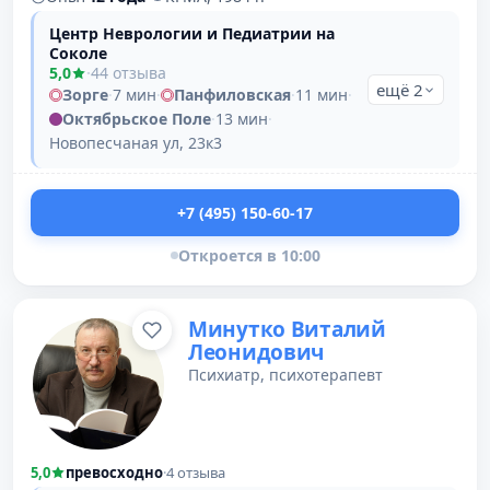
Центр Неврологии и Педиатрии на
Соколе
5,0
·
44 отзыва
ещё 2
Зорге
·
7 мин
·
Панфиловская
·
11 мин
·
Октябрьское Поле
·
13 мин
·
Новопесчаная ул, 23к3
+7 (495) 150-60-17
Откроется в 10:00
Минутко Виталий
Леонидович
Психиатр, психотерапевт
5,0
превосходно
·
4 отзыва