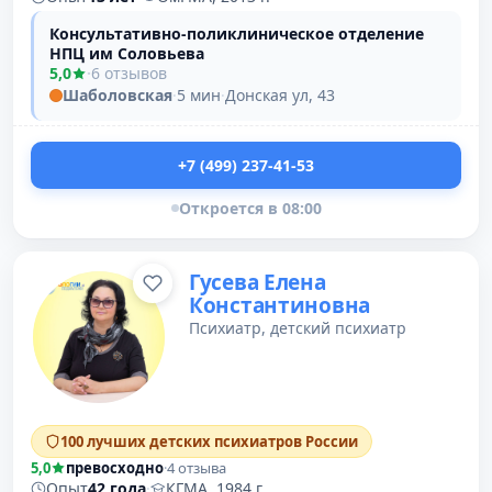
Консультативно-поликлиническое отделение
НПЦ им Соловьева
5,0
·
6 отзывов
Шаболовская
·
5 мин
·
Донская ул, 43
+7 (499) 237-41-53
Откроется в 08:00
Гусева Елена
Константиновна
Психиатр, детский психиатр
100 лучших детских психиатров России
5,0
превосходно
·
4 отзыва
Опыт
42 года
·
КГМА, 1984 г.