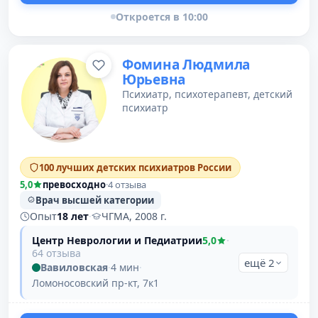
Откроется в 10:00
Фомина Людмила
Юрьевна
Психиатр, психотерапевт, детский
психиатр
100 лучших детских психиатров России
5,0
превосходно
·
4 отзыва
Врач высшей категории
Опыт
18 лет
·
ЧГМА, 2008 г.
Центр Неврологии и Педиатрии
5,0
·
64 отзыва
ещё 2
Вавиловская
·
4 мин
·
Ломоносовский пр-кт, 7к1