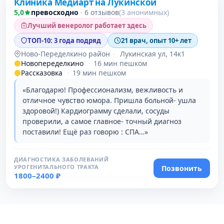
Клиника Медиарт на Лукинской
5,0
превосходно
·
6 отзывов
(3 анонимных)
Лучший венеролог работает здесь
ТОП-10: 3 года подряд
21 врач, опыт 10+ лет
Ново-Переделкино район
·
Лукинская ул, 14к1
Новопеределкино
·
16 мин пешком
Рассказовка
·
19 мин пешком
«Благодарю! Профессионализм, вежливость и
отличное чувство юмора. Пришла больной- ушла
здоровой!) Кардиограмму сделали, сосуды
проверили, а самое главное- точный диагноз
поставили! Ещё раз говорю : СПА…»
ДИАГНОСТИКА ЗАБОЛЕВАНИЙ
УРОГЕНИТАЛЬНОГО ТРАКТА
Позвонить
1800–2400 ₽