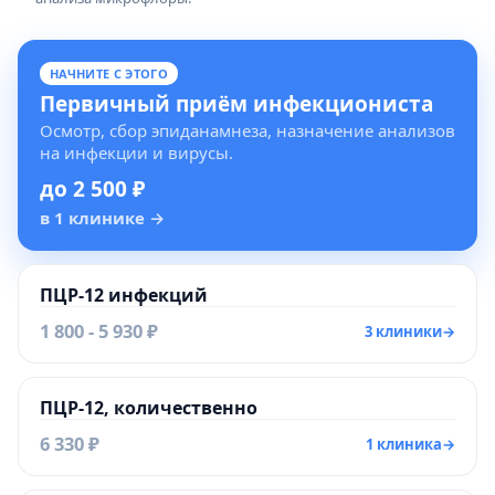
НАЧНИТЕ С ЭТОГО
Первичный приём инфекциониста
Осмотр, сбор эпиданамнеза, назначение анализов
на инфекции и вирусы.
до 2 500 ₽
в 1 клинике
→
ПЦР-12 инфекций
1 800 - 5 930 ₽
3 клиники
→
ПЦР-12, количественно
6 330 ₽
1 клиника
→