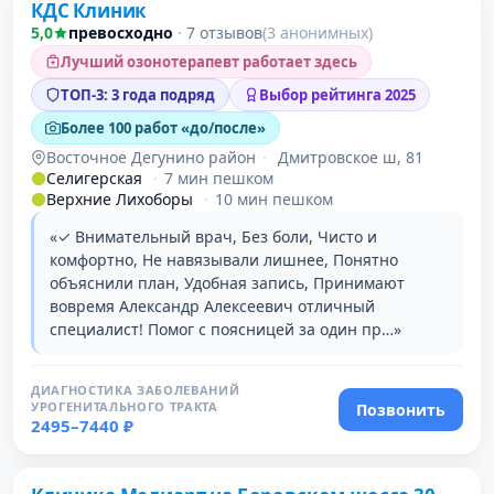
КДС Клиник
5,0
превосходно
·
7 отзывов
(3 анонимных)
Лучший озонотерапевт работает здесь
ТОП-3: 3 года подряд
Выбор рейтинга 2025
Более 100 работ «до/после»
Восточное Дегунино район
·
Дмитровское ш, 81
Селигерская
·
7 мин пешком
Верхние Лихоборы
·
10 мин пешком
«✓ Внимательный врач, Без боли, Чисто и
комфортно, Не навязывали лишнее, Понятно
объяснили план, Удобная запись, Принимают
вовремя Александр Алексеевич отличный
специалист! Помог с поясницей за один пр…»
ДИАГНОСТИКА ЗАБОЛЕВАНИЙ
УРОГЕНИТАЛЬНОГО ТРАКТА
Позвонить
2495–7440 ₽