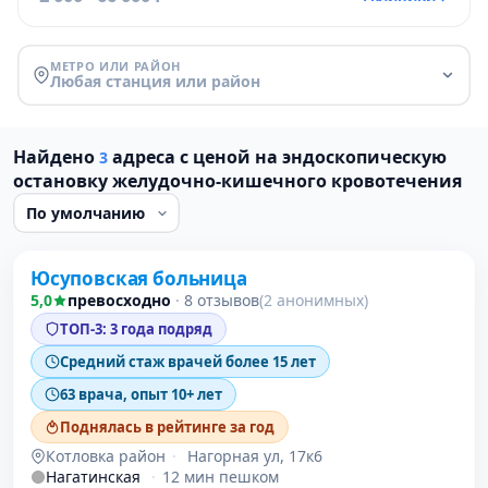
МЕТРО ИЛИ РАЙОН
Любая станция или район
Найдено
адреса с ценой на эндоскопическую
3
остановку желудочно-кишечного кровотечения
Проверено
Юсуповская больница
5,0
превосходно
·
8 отзывов
(2 анонимных)
ТОП-3: 3 года подряд
Средний стаж врачей более 15 лет
63 врача, опыт 10+ лет
Поднялась в рейтинге за год
Котловка район
·
Нагорная ул, 17к6
Нагатинская
·
12 мин пешком