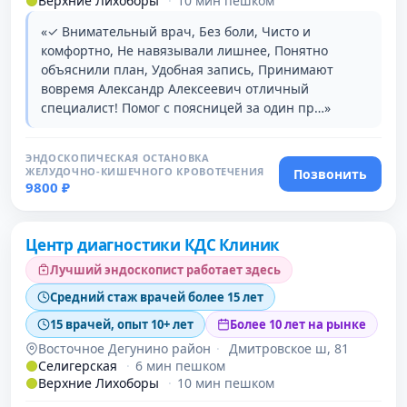
Верхние Лихоборы
·
10 мин пешком
«✓ Внимательный врач, Без боли, Чисто и
комфортно, Не навязывали лишнее, Понятно
объяснили план, Удобная запись, Принимают
вовремя Александр Алексеевич отличный
специалист! Помог с поясницей за один пр…»
ЭНДОСКОПИЧЕСКАЯ ОСТАНОВКА
ЖЕЛУДОЧНО-КИШЕЧНОГО КРОВОТЕЧЕНИЯ
Позвонить
9800 ₽
Проверено
Центр диагностики КДС Клиник
Лучший эндоскопист работает здесь
Средний стаж врачей более 15 лет
15 врачей, опыт 10+ лет
Более 10 лет на рынке
Восточное Дегунино район
·
Дмитровское ш, 81
Селигерская
·
6 мин пешком
Верхние Лихоборы
·
10 мин пешком