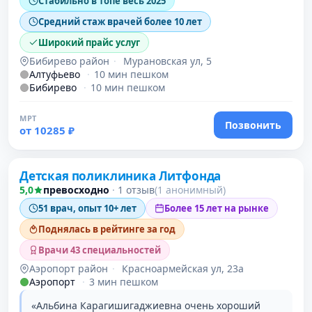
Стабильно в топе весь 2025
Средний стаж врачей более 10 лет
Широкий прайс услуг
Бибирево район
·
Мурановская ул, 5
Алтуфьево
·
10 мин пешком
Бибирево
·
10 мин пешком
МРТ
Позвонить
от 10285 ₽
Проверено давно
Детская поликлиника Литфонда
5,0
превосходно
·
1 отзыв
(1 анонимный)
51 врач, опыт 10+ лет
Более 15 лет на рынке
Поднялась в рейтинге за год
Врачи 43 специальностей
Аэропорт район
·
Красноармейская ул, 23а
Аэропорт
·
3 мин пешком
«Альбина Карагишигаджиевна очень хороший