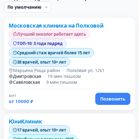
Проверено
Московская клиника на Полковой
Лучший онколог работает здесь
ТОП-10: 3 года подряд
Средний стаж врачей более 15 лет
38 врачей, опыт 10+ лет
Марьина Роща район
·
Полковая ул, 12к1
Дмитровская
·
19 мин пешком
Савёловская
·
9 мин пешком
МРТ
Позвонить
от 10000 ₽
Проверено
ЮниКлиник
17 врачей, опыт 10+ лет