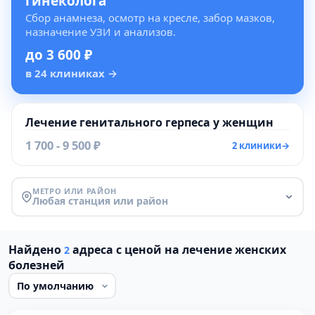
гинеколога
Сбор анамнеза, осмотр на кресле, забор мазков,
назначение УЗИ и анализов.
до 3 600 ₽
в 24 клиниках
→
Лечение генитального герпеса у женщин
1 700 - 9 500 ₽
2 клиники
→
МЕТРО ИЛИ РАЙОН
Любая станция или район
Найдено
адреса с ценой на лечение женских
2
болезней
Проверено давно