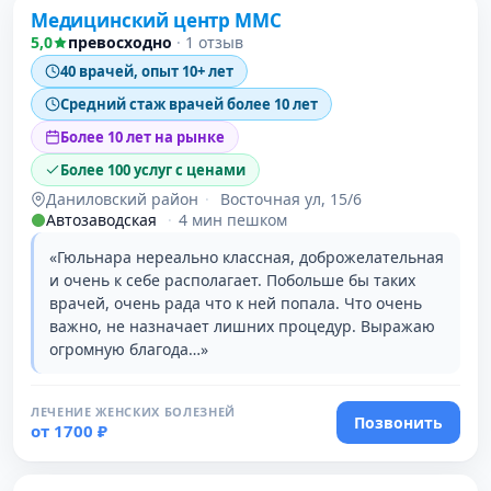
Медицинский центр ММС
5,0
превосходно
·
1 отзыв
40 врачей, опыт 10+ лет
Средний стаж врачей более 10 лет
Более 10 лет на рынке
Более 100 услуг с ценами
Даниловский район
·
Восточная ул, 15/6
Автозаводская
·
4 мин пешком
«Гюльнара нереально классная, доброжелательная
и очень к себе располагает. Побольше бы таких
врачей, очень рада что к ней попала. Что очень
важно, не назначает лишних процедур. Выражаю
огромную благода…»
ЛЕЧЕНИЕ ЖЕНСКИХ БОЛЕЗНЕЙ
Позвонить
от 1700 ₽
Проверено давно