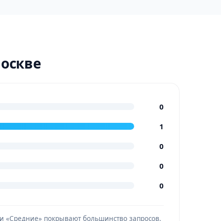
Москве
0
1
0
0
0
» и «Средние» покрывают большинство запросов,