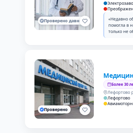
Электрозаво
Преображен
«Недавно о
Проверено давно
помогла в 
только не 
Медицин
Более 30 л
Лефортово 
Лефортово
Авиамоторн
Проверено