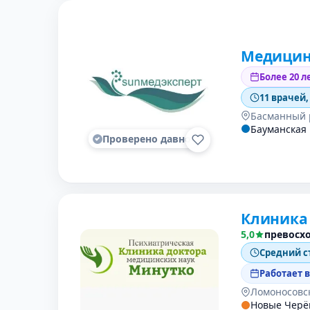
Медицин
Более 20 л
11 врачей,
Басманный 
Бауманская
Проверено давно
Клиника
5,0
превосх
Средний с
Работает 
Ломоносовс
Новые Чер