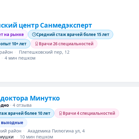
ский центр Санмедэксперт
ет на рынке
Средний стаж врачей более 15 лет
 опыт 10+ лет
Врачи 26 специальностей
район
·
Плетешковский пер, 12
·
4 мин пешком
 доктора Минутко
одно
·
4 отзыва
таж врачей более 10 лет
Врачи 4 специальностей
в выходные
кий район
·
Академика Пилюгина ул, 4
ёмушки
·
10 мин пешком