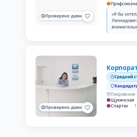
Профсоюзн
«Я бы хоте
Проверено давно
Леонидович
внимательн
Корпора
Средний с
Кандидаты
Покровское
Щукинская
Спартак
·
1
Проверено давно