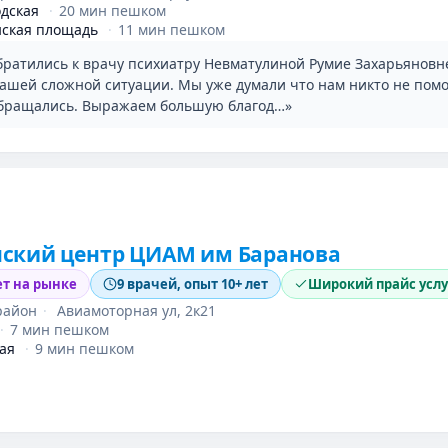
дская
·
20 мин пешком
ская площадь
·
11 мин пешком
братились к врачу психиатру Невматулиной Румие Захарьяновн
нашей сложной ситуации. Мы уже думали что нам никто не помо
обращались. Выражаем большую благод…»
ский центр ЦИАМ им Баранова
ет на рынке
9 врачей, опыт 10+ лет
Широкий прайс услу
район
·
Авиамоторная ул, 2к21
·
7 мин пешком
ая
·
9 мин пешком