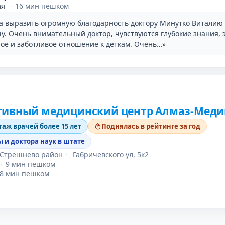
ая
·
16 мин пешком
ла выразить огромную благодарность доктору Минутко Виталию
у. Очень внимательный доктор, чувствуются глубокие знания, 
ое и заботливое отношение к деткам. Очень…»
тивный медицинский центр Алмаз-Мед
таж врачей более 15 лет
Поднялась в рейтинге за год
 и доктора наук в штате
-Стрешнево район
·
Габричевского ул, 5к2
·
9 мин пешком
8 мин пешком