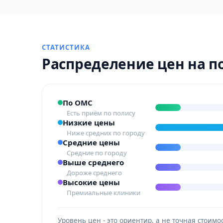
СТАТИСТИКА
Распределение цен на п
По ОМС
Есть приём по полису
Низкие цены
Ниже средних по городу
Средние цены
Средние по городу
Выше среднего
Дороже среднего
Высокие цены
Премиальные клиники
Уровень цен - это ориентир, а не точная стои