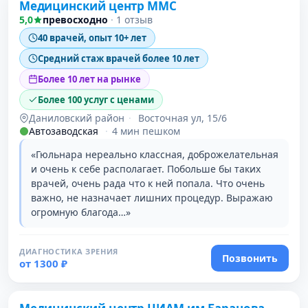
Медицинский центр ММС
5,0
превосходно
·
1 отзыв
40 врачей, опыт 10+ лет
Средний стаж врачей более 10 лет
Более 10 лет на рынке
Более 100 услуг с ценами
Даниловский район
·
Восточная ул, 15/6
Автозаводская
·
4 мин пешком
«Гюльнара нереально классная, доброжелательная
и очень к себе располагает. Побольше бы таких
врачей, очень рада что к ней попала. Что очень
важно, не назначает лишних процедур. Выражаю
огромную благода…»
ДИАГНОСТИКА ЗРЕНИЯ
Позвонить
от 1300 ₽
Проверено