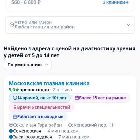
560 - 6 600 ₽
3 клиники
→
МЕТРО ИЛИ РАЙОН
Любая станция или район
Найдено
адреса с ценой на диагностику зрения
3
у детей от 5 до 14 лет
Проверено давно
Московская глазная клиника
5,0
превосходно
·
2 отзыва
14 врачей, опыт 10+ лет
Более 15 лет на рынке
Врачи 6 специальностей
Работает в выходные
Соколиная Гора район
·
Семеновский пер, 11
Семёновская
·
4 мин пешком
Электрозаводская
·
7 мин пешком