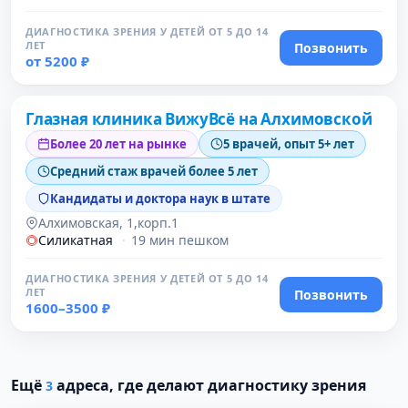
ДИАГНОСТИКА ЗРЕНИЯ У ДЕТЕЙ ОТ 5 ДО 14
ЛЕТ
Позвонить
от 5200 ₽
Проверено
Глазная клиника ВижуВсё на Алхимовской
Более 20 лет на рынке
5 врачей, опыт 5+ лет
Средний стаж врачей более 5 лет
Кандидаты и доктора наук в штате
Алхимовская, 1,корп.1
Силикатная
·
19 мин пешком
ДИАГНОСТИКА ЗРЕНИЯ У ДЕТЕЙ ОТ 5 ДО 14
ЛЕТ
Позвонить
1600–3500 ₽
Проверено
Ещё
адреса, где делают диагностику зрения
3