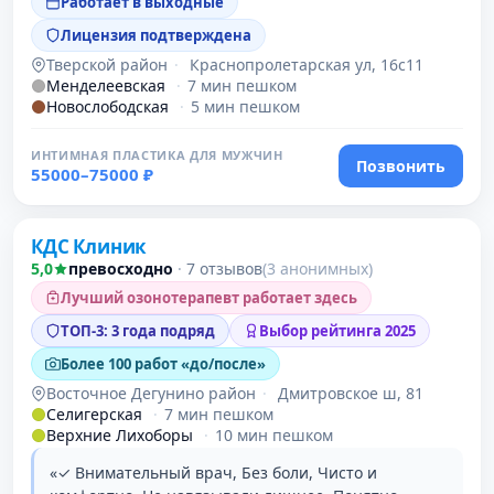
Работает в выходные
Лицензия подтверждена
Тверской район
·
Краснопролетарская ул, 16с11
Менделеевская
·
7 мин пешком
Новослободская
·
5 мин пешком
ИНТИМНАЯ ПЛАСТИКА ДЛЯ МУЖЧИН
Позвонить
55000–75000 ₽
Проверено
КДС Клиник
5,0
превосходно
·
7 отзывов
(3 анонимных)
Лучший озонотерапевт работает здесь
ТОП-3: 3 года подряд
Выбор рейтинга 2025
Более 100 работ «до/после»
Восточное Дегунино район
·
Дмитровское ш, 81
Селигерская
·
7 мин пешком
Верхние Лихоборы
·
10 мин пешком
«✓ Внимательный врач, Без боли, Чисто и