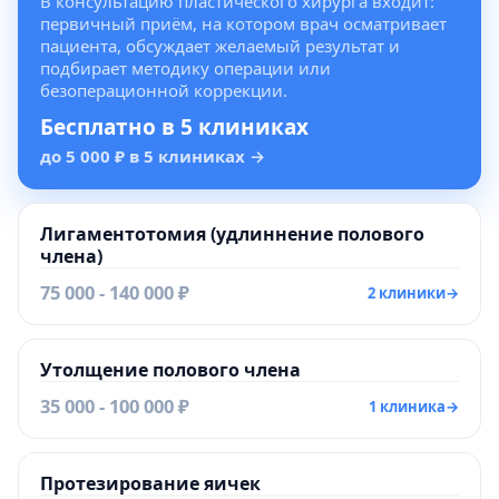
В консультацию пластического хирурга входит:
первичный приём, на котором врач осматривает
пациента, обсуждает желаемый результат и
подбирает методику операции или
безоперационной коррекции.
Бесплатно в 5 клиниках
до 5 000 ₽ в 5 клиниках
→
Лигаментотомия (удлиннение полового
члена)
75 000 - 140 000 ₽
2 клиники
→
Утолщение полового члена
35 000 - 100 000 ₽
1 клиника
→
Протезирование яичек