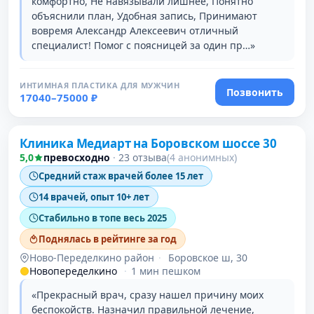
комфортно, Не навязывали лишнее, Понятно
объяснили план, Удобная запись, Принимают
вовремя Александр Алексеевич отличный
специалист! Помог с поясницей за один пр…»
ИНТИМНАЯ ПЛАСТИКА ДЛЯ МУЖЧИН
Позвонить
17040–75000 ₽
Клиника Медиарт на Боровском шоссе 30
5,0
превосходно
·
23 отзыва
(4 анонимных)
Средний стаж врачей более 15 лет
14 врачей, опыт 10+ лет
Стабильно в топе весь 2025
Поднялась в рейтинге за год
Ново-Переделкино район
·
Боровское ш, 30
Новопеределкино
·
1 мин пешком
«Прекрасный врач, сразу нашел причину моих
беспокойств. Назначил правильной лечение,