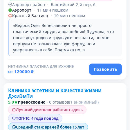
Аэропорт район
·
Балтийский 2-й пер, 6
Аэропорт
·
11 мин пешком
Красный Балтиец
·
10 мин пешком
«Ведров Олег Вячеславович не просто
пластический хирург, а волшебник! Я думала, что
после двух родов и грудь уже не спасти, но мне
вернули не только классную форму, но и
уверенность в себе. Подтяжка по…»
ИНТИМНАЯ ПЛАСТИКА ДЛЯ МУЖЧИН
Позвонить
от 120000 ₽
Клиника эстетики и качества жизни
ДжиЭмТи
5,0
превосходно
·
6 отзывов
(1 анонимный)
Лучший диетолог работает здесь
ТОП-10: 4 года подряд
Средний стаж врачей более 15 лет