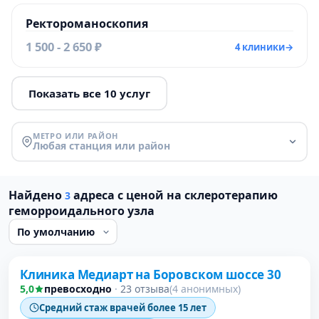
Ректороманоскопия
1 500 - 2 650 ₽
4 клиники
→
Показать все 10 услуг
МЕТРО ИЛИ РАЙОН
Любая станция или район
Найдено
адреса с ценой на склеротерапию
3
геморроидального узла
Клиника Медиарт на Боровском шоссе 30
5,0
превосходно
·
23 отзыва
(4 анонимных)
Средний стаж врачей более 15 лет