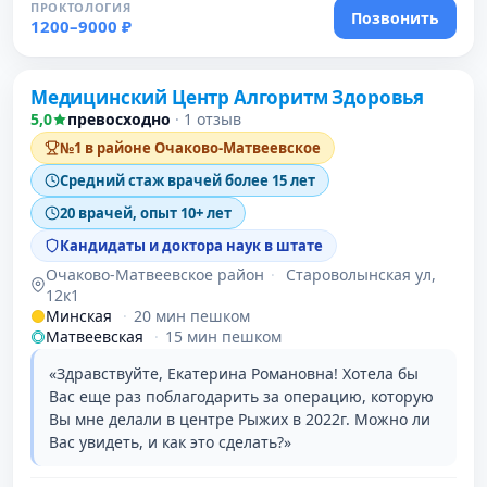
ПРОКТОЛОГИЯ
Позвонить
1200–9000 ₽
Проверено
Медицинский Центр Алгоритм Здоровья
5,0
превосходно
·
1 отзыв
№1 в районе Очаково-Матвеевское
Средний стаж врачей более 15 лет
20 врачей, опыт 10+ лет
Кандидаты и доктора наук в штате
Очаково-Матвеевское район
·
Староволынская ул,
12к1
Минская
·
20 мин пешком
Матвеевская
·
15 мин пешком
«Здравствуйте, Екатерина Романовна! Хотела бы
Вас еще раз поблагодарить за операцию, которую
Вы мне делали в центре Рыжих в 2022г. Можно ли
Вас увидеть, и как это сделать?»