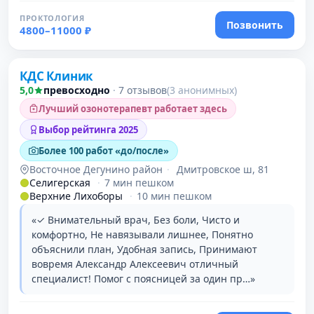
ПРОКТОЛОГИЯ
Позвонить
4800–11000 ₽
Проверено
КДС Клиник
5,0
превосходно
·
7 отзывов
(3 анонимных)
Лучший озонотерапевт работает здесь
Выбор рейтинга 2025
Более 100 работ «до/после»
Восточное Дегунино район
·
Дмитровское ш, 81
Селигерская
·
7 мин пешком
Верхние Лихоборы
·
10 мин пешком
«✓ Внимательный врач, Без боли, Чисто и
комфортно, Не навязывали лишнее, Понятно
объяснили план, Удобная запись, Принимают
вовремя Александр Алексеевич отличный
специалист! Помог с поясницей за один пр…»