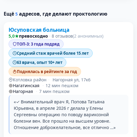
Проверено
Ещё
адресов, где делают проктологию
5
Юсуповская больница
5,0
превосходно
·
8 отзывов
(2 анонимных)
ТОП-3: 3 года подряд
Средний стаж врачей более 15 лет
63 врача, опыт 10+ лет
Поднялась в рейтинге за год
Котловка район
·
Нагорная ул, 17к6
Нагатинская
·
12 мин пешком
Нагорная
·
7 мин пешком
«✓ Внимательный врач Я, Попова Татьяна
Юрьевна, в апреле 2026 г делала у Елены
Сергеевны операцию по поводу варикозной
болезни вен. Все прошло на высшем уровне.
Отношение доброжелательное, все отлично …»