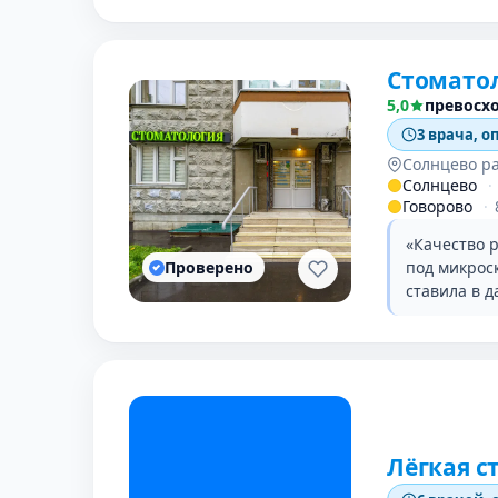
Стоматол
5,0
превосх
3 врача, о
Солнцево р
Солнцево
·
Говорово
·
«Качество 
Проверено
под микрос
ставила в д
Лёгкая с