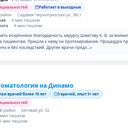
пециальностей
Работает в выходные
район
·
Садовая-Черногрязская ул, 3бс1
кая
·
9 мин пешком
рота
·
4 мин пешком
зить искреннюю благодарность хирургу Шматову К. В. за внима
к пациентам. Пришла к нему на протезирование. Процедура п
нно и без последствий. Другие врачи предл…»
томатология на Динамо
таж врачей более 10 лет
5 врачей, опыт 5+ лет
пециальностей
й район
·
Беговая ул, 32
 мин пешком
6 мин пешком