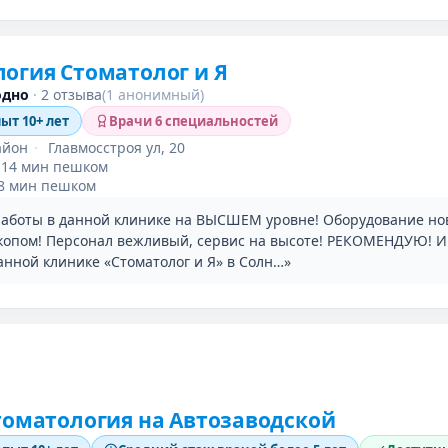
огия Стоматолог и Я
одно
·
2 отзыва
(1 анонимный)
пыт 10+ лет
Врачи 6 специальностей
айон
·
Главмосстроя ул, 20
14 мин пешком
8 мин пешком
работы в данной клинике на ВЫСШЕМ уровне! Оборудование нов
копом! Персонал вежливый, сервис на высоте! РЕКОМЕНДУЮ! 
анной клинике «Стоматолог и Я» в Солн…»
томатология на Автозаводской