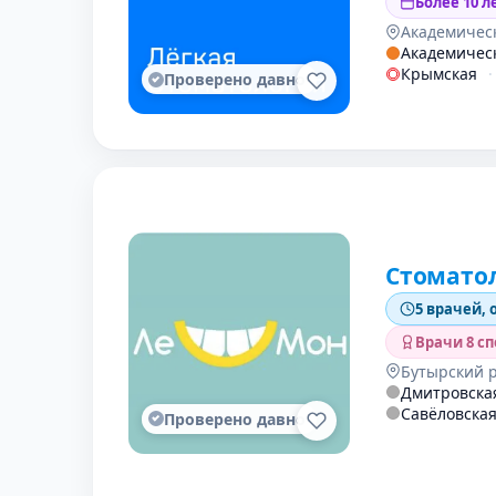
Более 10 л
Академичес
Академичес
Крымская
·
Проверено давно
Стомато
5 врачей, 
Врачи 8 с
Бутырский 
Дмитровска
Савёловска
Проверено давно