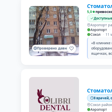
Стоматол
5,0
превосх
Доступны
Аэропорт р
Аэропорт
·
Сокол
·
11 
«В клинике 
Проверено давно
оборудован
ящичках, в
Стомато
8 врачей, 
Сокол райо
Аэропорт
·