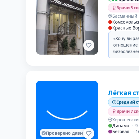
Врачи 5 с
Басманный 
Комсомольс
Красные Во
«Хочу выра
отношение 
безболезне
Лёгкая с
Средний с
Врачи 7 с
Хорошевски
Динамо
·
9
Беговая
·
1
Проверено давно