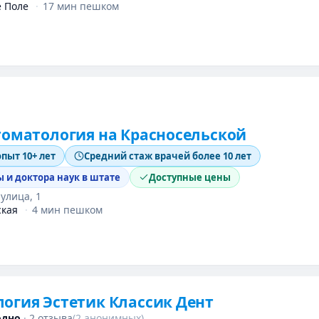
е Поле
·
17 мин пешком
томатология на Красносельской
опыт 10+ лет
Средний стаж врачей более 10 лет
 и доктора наук в штате
Доступные цены
 улица, 1
ская
·
4 мин пешком
огия Эстетик Классик Дент
одно
·
2 отзыва
(2 анонимных)