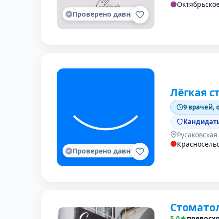
Октябрьско
Проверено давно
Лёгкая с
9 врачей, 
Кандидаты
Русаковская
Красносель
Проверено давно
Стоматол
5,0
превосх