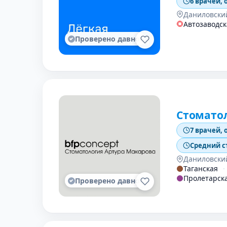
6 врачей, 
Даниловски
Автозаводск
Проверено давно
Стомато
7 врачей, 
Средний с
Даниловски
Таганская
·
Пролетарск
Проверено давно