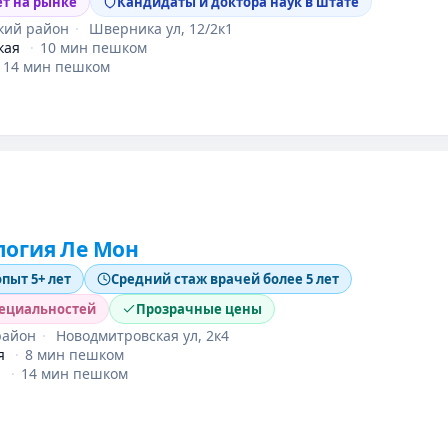
ет на рынке
Кандидаты и доктора наук в штате
кий район
·
Шверника ул, 12/2к1
кая
·
10 мин пешком
14 мин пешком
логия Ле Мон
опыт 5+ лет
Средний стаж врачей более 5 лет
пециальностей
Прозрачные цены
район
·
Новодмитровская ул, 2к4
я
·
8 мин пешком
я
·
14 мин пешком