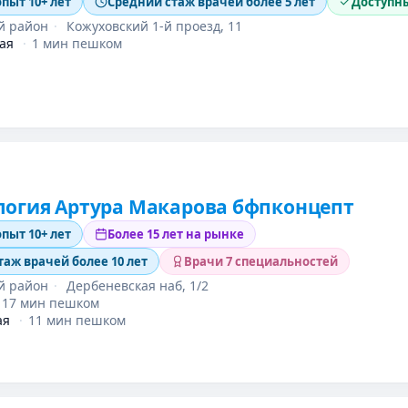
опыт 10+ лет
Средний стаж врачей более 5 лет
Доступн
й район
·
Кожуховский 1-й проезд, 11
ая
·
1 мин пешком
логия Артура Макарова бфпконцепт
опыт 10+ лет
Более 15 лет на рынке
таж врачей более 10 лет
Врачи 7 специальностей
й район
·
Дербеневская наб, 1/2
17 мин пешком
ая
·
11 мин пешком