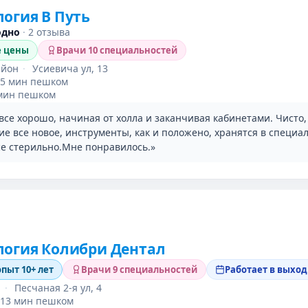
огия В Путь
одно
·
2 отзыва
е цены
Врачи 10 специальностей
айон
·
Усиевича ул, 13
5 мин пешком
мин пешком
все хорошо, начиная от холла и заканчивая кабинетами. Чисто,
ие все новое, инструменты, как и положено, хранятся в специа
се стерильно.Мне понравилось.»
логия Колибри Дентал
опыт 10+ лет
Врачи 9 специальностей
Работает в выхо
н
·
Песчаная 2-я ул, 4
13 мин пешком