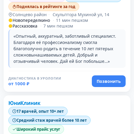
Поднялась в рейтинге за год
Солнцево район
·
Скульптора Мухиной ул, 14
Новопеределкино
·
11 мин пешком
Рассказовка
·
7 мин пешком
«Опытный, аккуратный, заботливый специалист.
Благодаря её профессионализму смогла
благополучно родить в течение 10 лет пятерых
сложновынашиваемых детей. Добрый и
отзывчивый человек. Дай ей Бог побольше…»
ДИАГНОСТИКА В УРОЛОГИИ
Позвонить
от 1000 ₽
Проверено
ЮниКлиник
17 врачей, опыт 10+ лет
Средний стаж врачей более 10 лет
Широкий прайс услуг