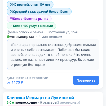
40 врачей, опыт 10+ лет
Средний стаж врачей более 10 лет
Более 10 лет на рынке
Более 100 услуг с ценами
Даниловский район
·
Восточная ул, 15/6
Автозаводская
·
4 мин пешком
«Гюльнара нереально классная, доброжелательная
и очень к себе располагает. Побольше бы таких
врачей, очень рада что к ней попала. Что очень
важно, не назначает лишних процедур. Выражаю
огромную благода…»
ДИАГНОСТИКА В УРОЛОГИИ
Позвонить
от 1175 ₽
Клиника Медиарт на Лукинской
5,0
превосходно
·
6 отзывов
(3 анонимных)