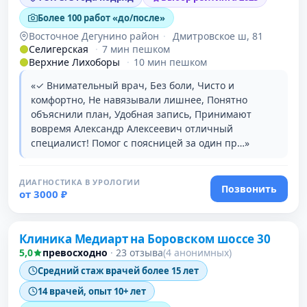
Более 100 работ «до/после»
Восточное Дегунино район
·
Дмитровское ш, 81
Селигерская
·
7 мин пешком
Верхние Лихоборы
·
10 мин пешком
«✓ Внимательный врач, Без боли, Чисто и
комфортно, Не навязывали лишнее, Понятно
объяснили план, Удобная запись, Принимают
вовремя Александр Алексеевич отличный
специалист! Помог с поясницей за один пр…»
ДИАГНОСТИКА В УРОЛОГИИ
Позвонить
от 3000 ₽
Клиника Медиарт на Боровском шоссе 30
5,0
превосходно
·
23 отзыва
(4 анонимных)
Средний стаж врачей более 15 лет
14 врачей, опыт 10+ лет