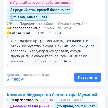
Лучший венеролог работает здесь
Средний стаж врачей более 15 лет
21 врач, опыт 10+ лет
Ново-Переделкино район
·
Лукинская ул, 14к1
Новопеределкино
·
16 мин пешком
Рассказовка
·
19 мин пешком
«Благодарю! Профессионализм, вежливость и
отличное чувство юмора. Пришла больной- ушла
здоровой!) Кардиограмму сделали, сосуды
проверили, а самое главное- точный диагноз
поставили! Ещё раз говорю : СПА…»
ДИАГНОСТИКА В УРОЛОГИИ
Позвонить
от 1000 ₽
Клиника Медиарт на Скульптора Мухиной
5,0
превосходно
·
12 отзывов
(4 анонимных)
Более 20 лет на рынке
22 врача, опыт 10+ лет