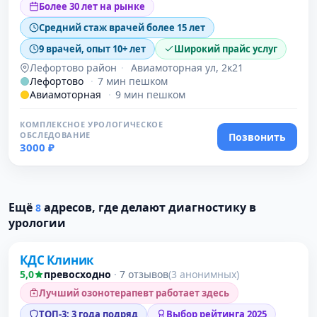
Более 30 лет на рынке
Средний стаж врачей более 15 лет
9 врачей, опыт 10+ лет
Широкий прайс услуг
Лефортово район
·
Авиамоторная ул, 2к21
Лефортово
·
7 мин пешком
Авиамоторная
·
9 мин пешком
КОМПЛЕКСНОЕ УРОЛОГИЧЕСКОЕ
ОБСЛЕДОВАНИЕ
Позвонить
3000 ₽
Ещё
адресов, где делают диагностику в
8
Проверено
урологии
КДС Клиник
5,0
превосходно
·
7 отзывов
(3 анонимных)
Лучший озонотерапевт работает здесь
ТОП-3: 3 года подряд
Выбор рейтинга 2025