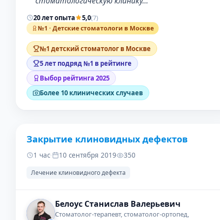
стоматологическую клинику…
20 лет опыта
5,0
(7)
№1 · Детские стоматологи в Москве
№1 детский стоматолог в Москве
5 лет подряд №1 в рейтинге
Выбор рейтинга 2025
Более 10 клинических случаев
Закрытие клиновидных дефектов
ДО
ПОСЛЕ
1 час
·
10 сентября 2019
350
Лечение клиновидного дефекта
Белоус Станислав Валерьевич
Стоматолог-терапевт, стоматолог-ортопед,