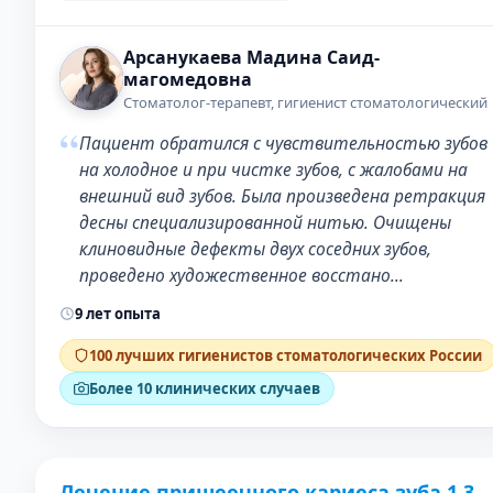
Арсанукаева Мадина Саид-
магомедовна
Стоматолог-терапевт, гигиенист стоматологический
“
Пациент обратился с чувствительностью зубов
на холодное и при чистке зубов, с жалобами на
внешний вид зубов. Была произведена ретракция
десны специализированной нитью. Очищены
клиновидные дефекты двух соседних зубов,
проведено художественное восстано…
9 лет опыта
100 лучших гигиенистов стоматологических России
Более 10 клинических случаев
Лечение пришеечного кариеса зуба 1.3
ДО
ПОСЛЕ