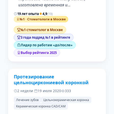
изготовлена временная и…
19 лет опыта
4,9
(19)
№1 · Стоматологи в Москве
№1 стоматолог в Москве
3 года подряд №1 в рейтинге
Лидер по работам «до/после»
Выбор рейтинга 2025
Протезирование
ДО
ПОСЛЕ
цельноциркониевой коронкой
2 недели
·
19 июля 2020
333
Лечение зубов
Цельнокерамическая коронка
Керамическая коронка CAD/CAM