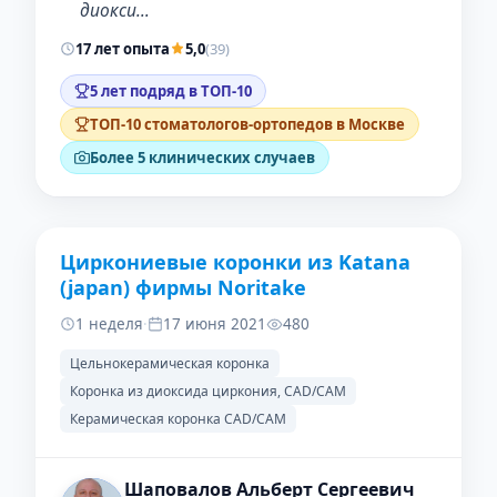
диокси…
17 лет опыта
5,0
(39)
5 лет подряд в ТОП-10
ТОП-10 стоматологов-ортопедов в Москве
Более 5 клинических случаев
Циркониевые коронки из Katana
ДО
ПОСЛЕ
(japan) фирмы Noritake
1 неделя
·
17 июня 2021
480
Цельнокерамическая коронка
Коронка из диоксида циркония, CAD/CAM
Керамическая коронка CAD/CAM
Шаповалов Альберт Сергеевич