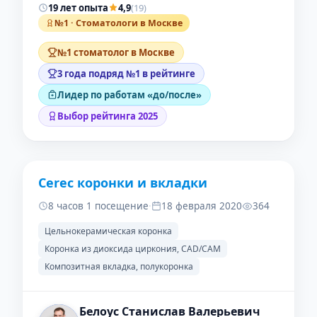
19 лет опыта
4,9
(19)
№1 · Стоматологи в Москве
№1 стоматолог в Москве
3 года подряд №1 в рейтинге
Лидер по работам «до/после»
Выбор рейтинга 2025
Cerec коронки и вкладки
ДО
ПОСЛЕ
8 часов 1 посещение
·
18 февраля 2020
364
Цельнокерамическая коронка
Коронка из диоксида циркония, CAD/CAM
Композитная вкладка, полукоронка
Белоус Станислав Валерьевич