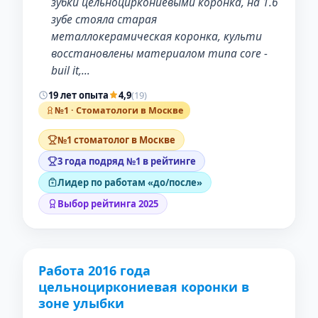
зубки цельноциркониевыми коронка, на 1.6
зубе стояла старая
металлокерамическая коронка, культи
восстановлены материалом типа core -
buil it,…
19 лет опыта
4,9
(19)
№1 · Стоматологи в Москве
№1 стоматолог в Москве
3 года подряд №1 в рейтинге
Лидер по работам «до/после»
Выбор рейтинга 2025
Работа 2016 года
ДО
ПОСЛЕ
цельноциркониевая коронки в
зоне улыбки