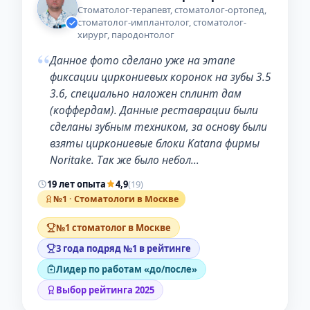
Стоматолог-терапевт, стоматолог-ортопед,
стоматолог-имплантолог, стоматолог-
хирург, пародонтолог
“
Данное фото сделано уже на этапе
фиксации циркониевых коронок на зубы 3.5
3.6, специально наложен сплинт дам
(коффердам). Данные реставрации были
сделаны зубным техником, за основу были
взяты циркониевые блоки Katana фирмы
Noritake. Так же было небол…
19 лет опыта
4,9
(19)
№1 · Стоматологи в Москве
№1 стоматолог в Москве
3 года подряд №1 в рейтинге
Лидер по работам «до/после»
Выбор рейтинга 2025