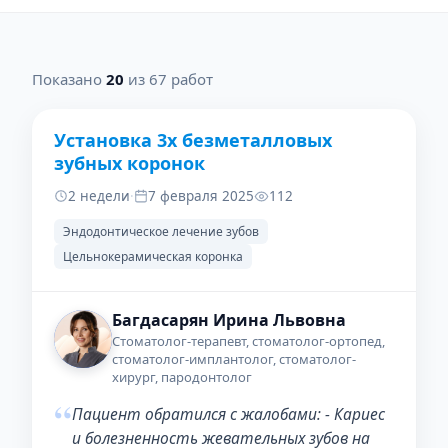
Показано
20
из 67 работ
Установка 3х безметалловых
ДО
ПОСЛЕ
зубных коронок
2 недели
·
7 февраля 2025
112
Эндодонтическое лечение зубов
Цельнокерамическая коронка
Багдасарян Ирина Львовна
Стоматолог-терапевт, стоматолог-ортопед,
стоматолог-имплантолог, стоматолог-
хирург, пародонтолог
“
Пациент обратился с жалобами: - Кариес
и болезненность жевательных зубов на