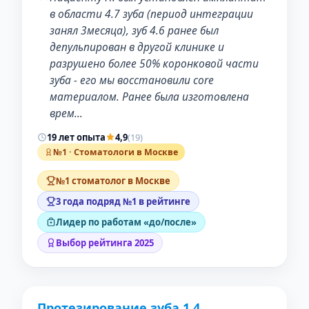
в области 4.7 зуба (период интеграции
занял 3месяца), зуб 4.6 ранее был
депульпирован в другой клинике и
разрушено более 50% коронковой части
зуба - его мы восстановили core
материалом. Ранее была изготовлена
врем…
19 лет опыта
4,9
(19)
№1 · Стоматологи в Москве
№1 стоматолог в Москве
3 года подряд №1 в рейтинге
Лидер по работам «до/после»
Выбор рейтинга 2025
Протезирование зуба 1.4
ДО
ПОСЛЕ