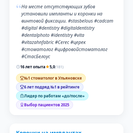
“
На месте отсутствующих зубов
установили импланты и коронки на
винтовой фиксации. #stasbelous #cadcam
#digital #dentistry #digitaldentistry
#dentalphoto #identistry #vita
#vitazahnfabric #Cerec #церек
#стоматолог #цифровойстоматолог
#СтасБелоус
16 лет опыта
5,0
(181)
№1 стоматолог в Ульяновске
6 лет подряд №1 в рейтинге
Лидер по работам «до/после»
Выбор пациентов 2025
Коронки на имплантах
ДО
ПОСЛЕ