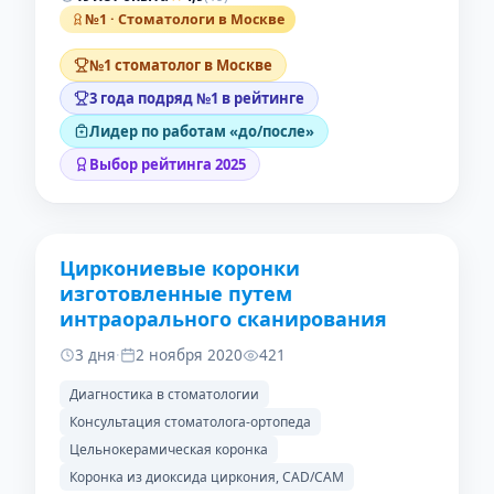
№1 · Стоматологи в Москве
№1 стоматолог в Москве
3 года подряд №1 в рейтинге
Лидер по работам «до/после»
Выбор рейтинга 2025
Циркониевые коронки
ДО
ПОСЛЕ
изготовленные путем
интраорального сканирования
3 дня
·
2 ноября 2020
421
Диагностика в стоматологии
Консультация стоматолога-ортопеда
Цельнокерамическая коронка
Коронка из диоксида циркония, CAD/CAM