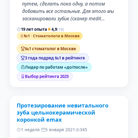
путем, сделать пока одну, а потом
добавить все остальные. Для этого мы
засканировали зубик (сканер medit…
19 лет опыта
4,9
(19)
№1 · Стоматологи в Москве
№1 стоматолог в Москве
3 года подряд №1 в рейтинге
Лидер по работам «до/после»
Выбор рейтинга 2025
Протезирование невитального
ДО
ПОСЛЕ
зуба цельнокерамической
коронкой emax
1 неделя
·
5 января 2021
345