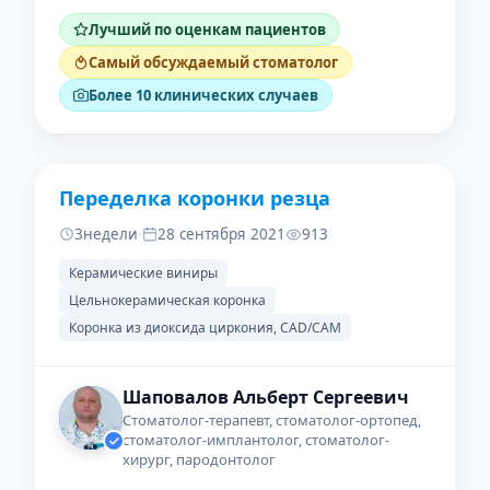
Лучший по оценкам пациентов
Самый обсуждаемый стоматолог
Более 10 клинических случаев
Переделка коронки резца
ДО
ПОСЛЕ
3недели
·
28 сентября 2021
913
Керамические виниры
Цельнокерамическая коронка
Коронка из диоксида циркония, CAD/CAM
Шаповалов Альберт Сергеевич
Стоматолог-терапевт, стоматолог-ортопед,
стоматолог-имплантолог, стоматолог-
хирург, пародонтолог