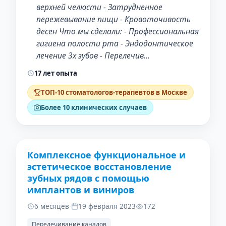
верхней челюсти - Затрудненное
пережевывание пищи - Кровоточивость
десен Что мы сделали: - Профессиональная
гигиена полости рта - Эндодонтическое
лечение 3х зубов - Перелечив…
17 лет опыта
ТОП-10 стоматологов-терапевтов в Москве
Более 10 клинических случаев
Комплексное функциональное и
ДО
ПОСЛЕ
эстетическое восстановление
зубных рядов с помощью
имплантов и виниров
6 месяцев
·
19 февраля 2023
172
Перелечивание каналов