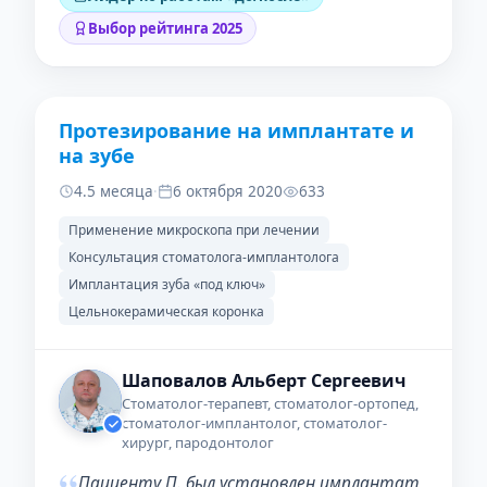
Выбор рейтинга 2025
Протезирование на имплантате и
ДО
ПОСЛЕ
на зубе
4.5 месяца
·
6 октября 2020
633
Применение микроскопа при лечении
Консультация стоматолога-имплантолога
Имплантация зуба «под ключ»
Цельнокерамическая коронка
Шаповалов Альберт Сергеевич
Стоматолог-терапевт, стоматолог-ортопед,
стоматолог-имплантолог, стоматолог-
хирург, пародонтолог
“
Пациенту П. был установлен имплантат