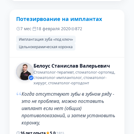
Потезирвоание на имплантах
ДО
ПОСЛЕ
7 мес
·
18 февраля 2020
872
Имплантация зуба «под ключ»
Цельнокерамическая коронка
Белоус Станислав Валерьевич
Стоматолог-терапевт, стоматолог-ортопед,
стоматолог-имплантолог, стоматолог-
хирург, стоматолог-ортодонт
“
Когда отсутствуют зубы в зубном ряду -
это не проблема, можно поставить
имплант если нет (общих)
противопоказаний, и затем установить
коронку,
16 лет опыта
5,0
(181)