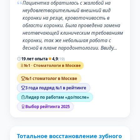
“
Пациентка обратилась с жалобой на
неудовлетворительный внешний вид
коронки на резце, кровоточивость в
области коронки. Была проведена замена
неотвечающей клиническим требованиям
коронки, так же небольшая работа с
десной в плане пародонтологии. Ввиду…
19 лет опыта
4,9
(19)
№1 · Стоматологи в Москве
№1 стоматолог в Москве
3 года подряд №1 в рейтинге
Лидер по работам «до/после»
Выбор рейтинга 2025
Тотальное восстановление зубного
ДО
ПОСЛЕ