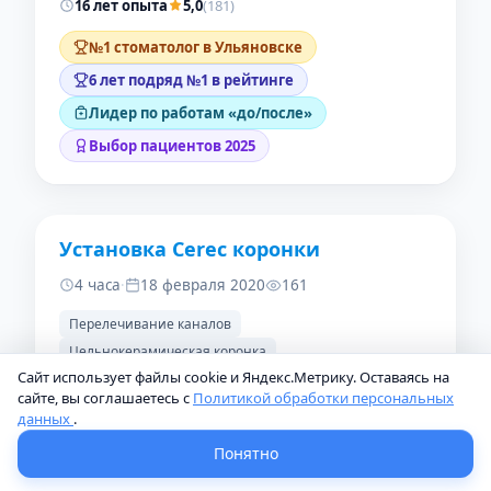
16 лет опыта
5,0
(181)
№1 стоматолог в Ульяновске
6 лет подряд №1 в рейтинге
Лидер по работам «до/после»
Выбор пациентов 2025
Установка Cerec коронки
ДО
ПОСЛЕ
4 часа
·
18 февраля 2020
161
Перелечивание каналов
Цельнокерамическая коронка
Сайт использует файлы cookie и Яндекс.Метрику. Оставаясь на
сайте, вы соглашаетесь с
Политикой обработки персональных
данных
.
Белоус Станислав Валерьевич
Стоматолог-терапевт, стоматолог-ортопед,
Понятно
стоматолог-имплантолог, стоматолог-
хирург, стоматолог-ортодонт