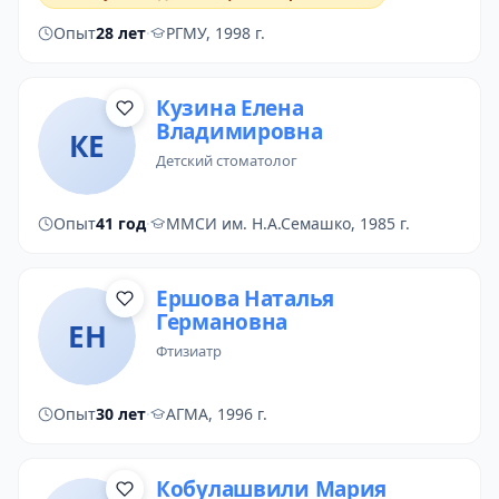
Опыт
28 лет
·
РГМУ, 1998 г.
Кузина Елена
Владимировна
КЕ
детский стоматолог
Опыт
41 год
·
ММСИ им. Н.А.Семашко, 1985 г.
Ершова Наталья
Германовна
ЕН
фтизиатр
Опыт
30 лет
·
АГМА, 1996 г.
Кобулашвили Мария