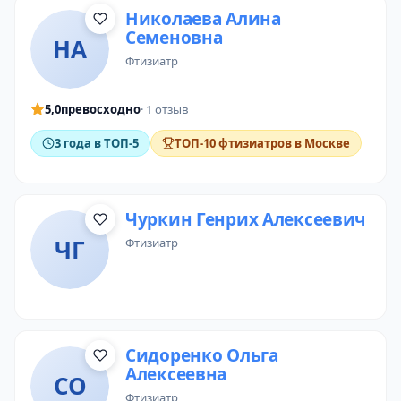
Николаева Алина
Семеновна
НА
фтизиатр
5,0
превосходно
· 1 отзыв
3 года в ТОП-5
ТОП-10 фтизиатров в Москве
Чуркин Генрих Алексеевич
ЧГ
фтизиатр
Сидоренко Ольга
Алексеевна
СО
фтизиатр