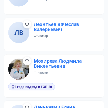
Леонтьев Вячеслав
Валерьевич
ЛВ
фтизиатр
Мохирева Людмила
Викентьевна
фтизиатр
3 года подряд в ТОП-20
Данькевич Елена