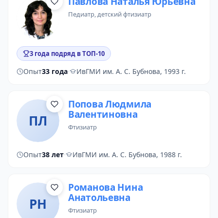
Павлова Наталья Юрьевна
педиатр
,
детский фтизиатр
3 года подряд в ТОП-10
Опыт
33 года
·
ИвГМИ им. А. С. Бубнова, 1993 г.
Попова Людмила
Валентиновна
ПЛ
фтизиатр
Опыт
38 лет
·
ИвГМИ им. А. С. Бубнова, 1988 г.
Романова Нина
Анатольевна
РН
фтизиатр