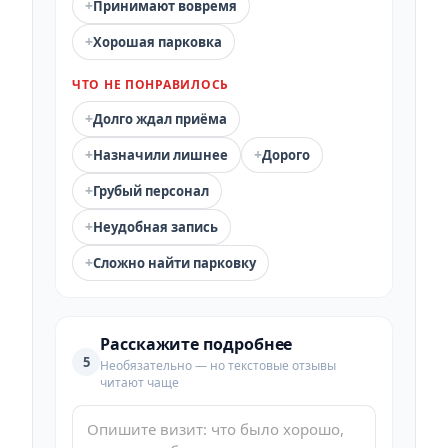
+
Принимают вовремя
+
Хорошая парковка
ЧТО НЕ ПОНРАВИЛОСЬ
+
Долго ждал приёма
+
+
Назначили лишнее
Дорого
+
Грубый персонал
+
Неудобная запись
+
Сложно найти парковку
Расскажите подробнее
5
Необязательно — но текстовые отзывы
читают чаще