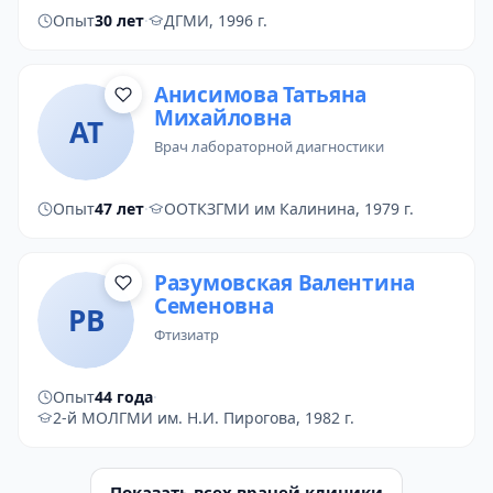
Опыт
30 лет
·
ДГМИ, 1996 г.
Анисимова Татьяна
Михайловна
АТ
врач лабораторной диагностики
Опыт
47 лет
·
ООТКЗГМИ им Калинина, 1979 г.
Разумовская Валентина
Семеновна
РВ
фтизиатр
Опыт
44 года
·
2-й МОЛГМИ им. Н.И. Пирогова, 1982 г.
Показать всех врачей клиники