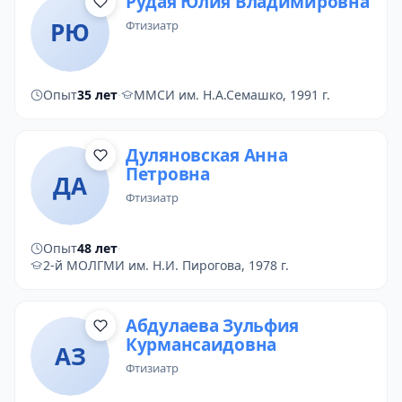
Рудая Юлия Владимировна
РЮ
фтизиатр
Опыт
35 лет
·
ММСИ им. Н.А.Семашко, 1991 г.
Дуляновская Анна
Петровна
ДА
фтизиатр
Опыт
48 лет
·
2-й МОЛГМИ им. Н.И. Пирогова, 1978 г.
Абдулаева Зульфия
Курмансаидовна
АЗ
фтизиатр