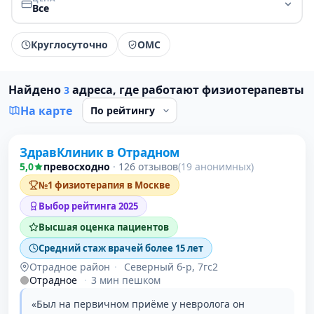
Все
Круглосуточно
ОМС
Найдено
адреса, где работают физиотерапевты
3
На карте
Проверено
ЗдравКлиник в Отрадном
1 место в рейтинге
5,0
превосходно
·
126 отзывов
(19 анонимных)
№1 физиотерапия в Москве
Выбор рейтинга 2025
Высшая оценка пациентов
Средний стаж врачей более 15 лет
Отрадное район
·
Северный б-р, 7гс2
Отрадное
·
3 мин пешком
«Был на первичном приёме у невролога он