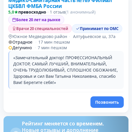
Медико-санитарная часть №169 Филиал
3 место в рейтинге
ЦКБВЛ ФМБА России
5,0
превосходно
·
1 отзыв
(1 анонимный)
Более 20 лет на рынке
Врачи 20 специальностей
Принимает по ОМС
Южное Медведково район
·
Алтуфьевское ш, 37а
Отрадное
·
17 мин пешком
Дегунино
·
7 мин пешком
«Замечательный доктор! ПРОФЕССИОНАЛЬНЫЙ
ДОКТОР, САМЫЙ ЛУЧШИЙ, ВНИМАТЕЛЬНЫЙ,
ОЧЕНЬ ТРУДОЛЮБИВЫЙ, СПЛОШНОЕ ОБОЖАНИЕ,
Здоровья и сил Вам Татьяна Николаевна, спасибо
Вам! Берегите себя!»
Позвонить
Рейтинг меняется со временем.
Новые отзывы и дополнение