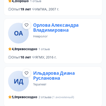
4,2
хорошо
· 1 отзыв
Опыт
19 лет
·
ИвГМА, 2007 г.
Орлова Александра
Владимировна
ОА
невролог
4,8
превосходно
· 1 отзыв
Опыт
10 лет
·
ЯГМУ, 2016 г.
Ильдарова Диана
Руслановна
ИД
терапевт
5,0
превосходно
· 2 отзыва
(1 анонимный)