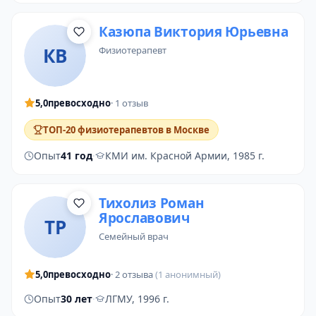
Казюпа Виктория Юрьевна
КВ
физиотерапевт
5,0
превосходно
· 1 отзыв
ТОП-20 физиотерапевтов в Москве
Опыт
41 год
·
КМИ им. Красной Армии, 1985 г.
Тихолиз Роман
Ярославович
ТР
семейный врач
5,0
превосходно
· 2 отзыва
(1 анонимный)
Опыт
30 лет
·
ЛГМУ, 1996 г.