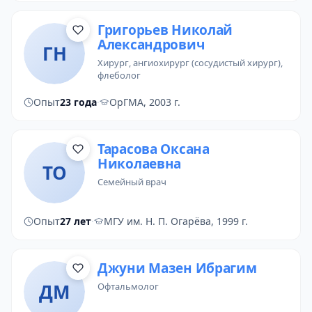
Григорьев Николай
Александрович
ГН
хирург
,
ангиохирург (сосудистый хирург)
,
флеболог
Опыт
23 года
·
ОрГМА, 2003 г.
Тарасова Оксана
Николаевна
ТО
семейный врач
Опыт
27 лет
·
МГУ им. Н. П. Огарёва, 1999 г.
Джуни Мазен Ибрагим
ДМ
офтальмолог