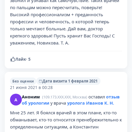
звонил и узнавал как самочувствие. Таких врачей
по пальцам можно пересчитать, поверьте!
Высокий профессионализм + преданность
профессии и человечность, о которой теперь
только мечтают больные. Дай вам, доктор
крепкого здоровья! Пусть хранит Вас Господь! С
уважением, Новикова. Т. А.
Лайк
·
5
Дата визита 1 февраля 2021
Без оценки
21 июня 2021 в 00:28
Аноним
оставил
отзыв
(109.173.XXX.XXX, Москва)
А
об урологии
у врача
уролога Иванов К. Н.
Мне 25 лет. Я боялся врачей в этом плане, кто-то
обманывает, кто-то относится пренебрежительно к
определенным ситуациям, а Константин