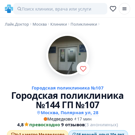
Лайк.Доктор
Москва
Клиники
Поликлиники
Городская поликлиника №107
Городская поликлиника
№144 ГП №107
Москва, Полярная ул, 28
Медведково
·
17 мин
4,8
превосходно
·
9 отзывов
(3 анонимных)
№1 у метро Медведково
16 врачей, опыт 10+ лет