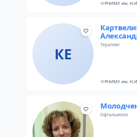
РНИМУ им. Н.И
Картвели
Александ
терапевт
КЕ
РНИМУ им. Н.И
Молодчен
офтальмолог