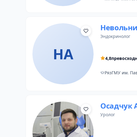
Невольни
эндокринолог
НА
4,8
превосход
РязГМУ им. Па
Осадчук 
уролог