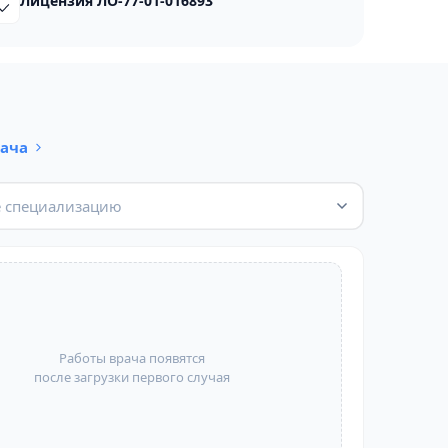
Лицензия ЛО-77-01-016893
рача
 специализацию
Работы врача появятся
после загрузки первого случая