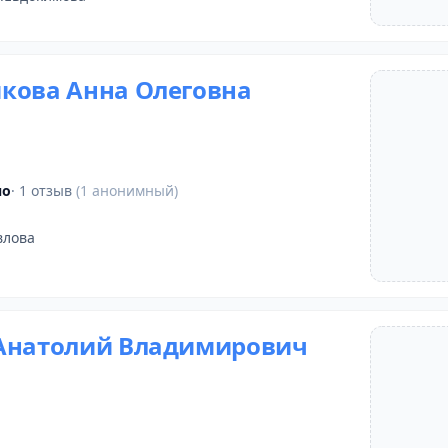
кова Анна Олеговна
но
· 1 отзыв
(1 анонимный)
влова
Анатолий Владимирович