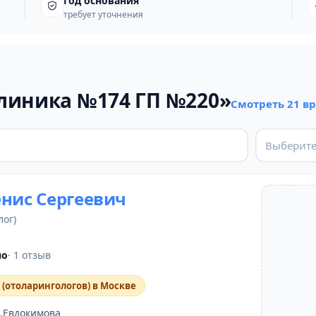
Год основания
требует уточнения
линика №174 ГП №220»
Смотреть 21 в
Выберите
енис Сергеевич
лог)
но
· 1 отзыв
 (отоларингологов) в Москве
.Евдокимова