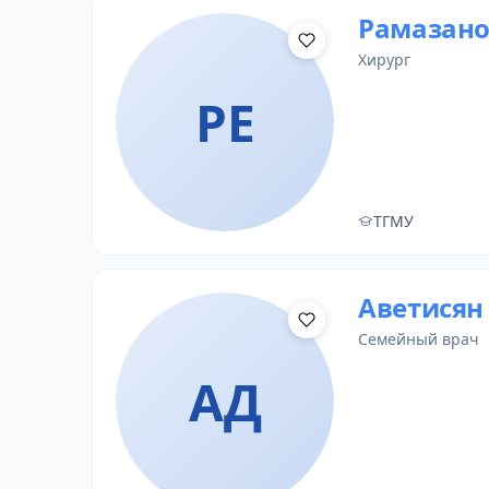
Рамазано
хирург
РЕ
ТГМУ
Аветисян
семейный врач
АД