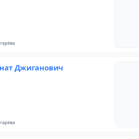
Огарёва
нат Джиганович
Огарёва