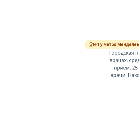
№1 у метро Менделе
Городская п
врачах, сре
приём: 25
врачи. Нах