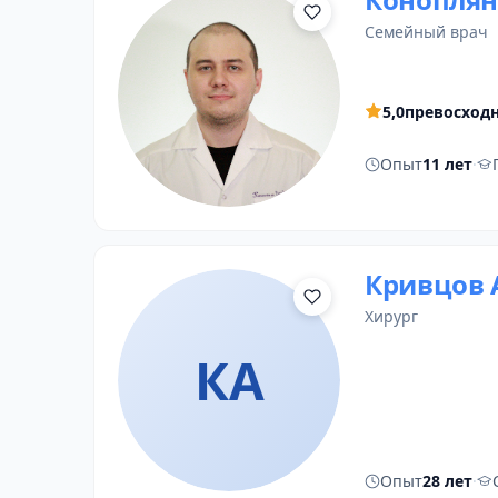
семейный врач
5,0
превосход
Опыт
11 лет
·
Кривцов 
хирург
КА
Опыт
28 лет
·