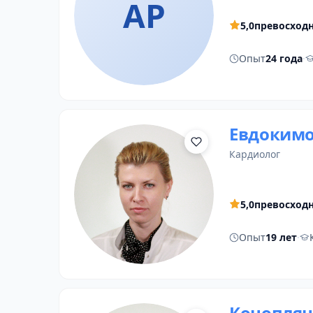
АР
5,0
превосход
Опыт
24 года
·
Евдокимо
кардиолог
5,0
превосход
Опыт
19 лет
·
Коноплян