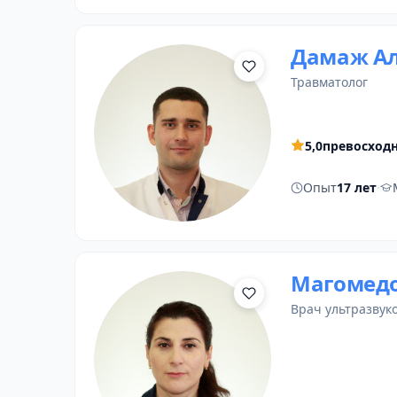
Дамаж Ал
травматолог
5,0
превосход
Опыт
17 лет
·
Магомедо
врач ультразвук