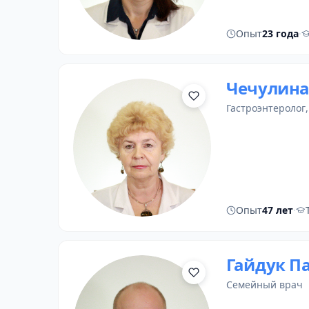
Опыт
23 года
·
Чечулина
гастроэнтеролог
Опыт
47 лет
·
Гайдук П
семейный врач