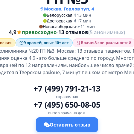
Москва, Горлов туп, 4
Белорусская
·
13 мин
Достоевская
·
17 мин
Новослободская
·
11 мин
4,9
превосходно
·
13 отзывов
(5 анонимных)
евская
9 врачей, опыт 10+ лет
Врачи 8 специальностей
оликлиника №20 ГП №3, Москва: 13 отзывов пациентов, 
дняя оценка 4.9 - это больше среднего по городу. Мно
 врачей по 12 направлениям, наибольшее число врачей
одится в Тверском районе, 7 минут пешком от метро Мен
+7 (499) 791-21-13
справочная
+7 (495) 650-08-05
вызов врача на дом
Оставить отзыв