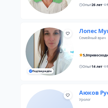
Опыт
26 лет
·
Лопес Му
семейный врач
5,0
превосход
Опыт
14 лет
·
Подтверждён
Аюков Ру
уролог