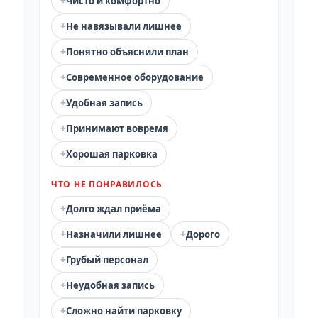
+
Чисто и комфортно
+
Не навязывали лишнее
+
Понятно объяснили план
+
Современное оборудование
+
Удобная запись
+
Принимают вовремя
+
Хорошая парковка
ЧТО НЕ ПОНРАВИЛОСЬ
+
Долго ждал приёма
+
+
Назначили лишнее
Дорого
+
Грубый персонал
+
Неудобная запись
+
Сложно найти парковку